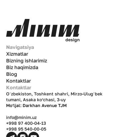
d
e
s
i
g
n
Navigatsiya
Xizmatlar
Bizning ishlarimiz
Biz haqimizda
Blog
Kontaktlar
Kontaktlar
Oʻzbekiston, Toshkent shahri, Mirzo-Ulugʻbek
tumani, Asaka ko‘chasi, 3-uy
Mo‘ljal: Darkhan Avenue TJM
info@minim.uz
+998 97 400-04-13
+998 95 540-00-05