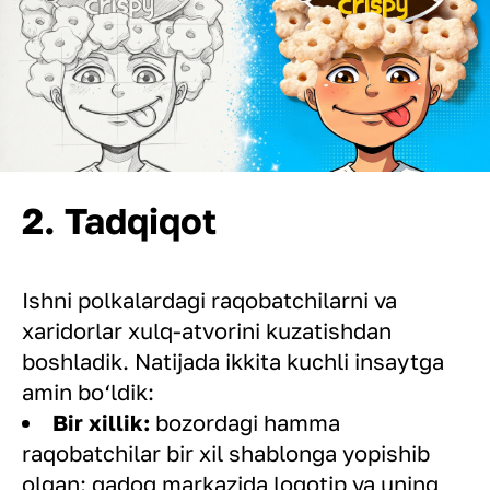
2. Tadqiqot
Ishni polkalardagi raqobatchilarni va
xaridorlar xulq-atvorini kuzatishdan
boshladik. Natijada ikkita kuchli insaytga
amin bo‘ldik:
Bir xillik:
bozordagi hamma
raqobatchilar bir xil shablonga yopishib
olgan: qadoq markazida logotip va uning