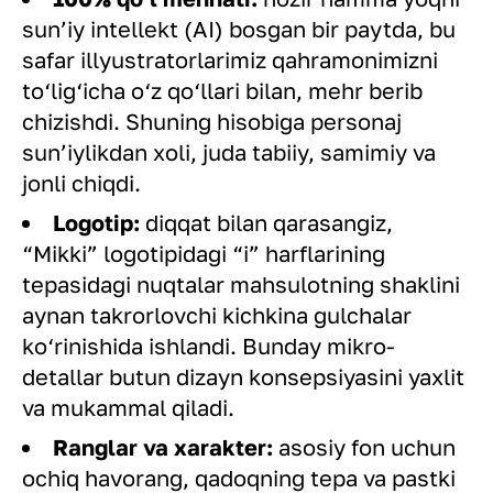
sun’iy intellekt (AI) bosgan bir paytda, bu
safar illyustratorlarimiz qahramonimizni
to‘lig‘icha o‘z qo‘llari bilan, mehr berib
chizishdi. Shuning hisobiga personaj
sun’iylikdan xoli, juda tabiiy, samimiy va
jonli chiqdi.
Logotip:
diqqat bilan qarasangiz,
“Mikki” logotipidagi “i” harflarining
tepasidagi nuqtalar mahsulotning shaklini
aynan takrorlovchi kichkina gulchalar
ko‘rinishida ishlandi. Bunday mikro-
detallar butun dizayn konsepsiyasini yaxlit
va mukammal qiladi.
Ranglar va xarakter:
asosiy fon uchun
ochiq havorang, qadoqning tepa va pastki