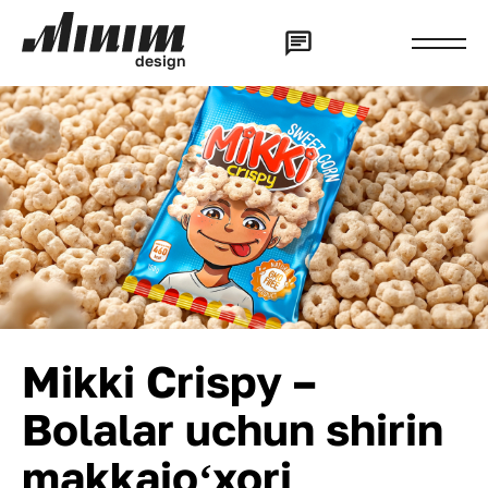
d
e
s
i
g
n
Mikki Crispy –
Bolalar uchun shirin
makkajoʻxori