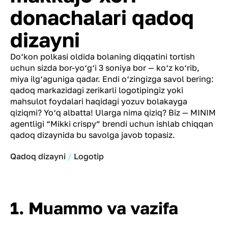
donachalari qadoq
dizayni
Do‘kon polkasi oldida bolaning diqqatini tortish
uchun sizda bor-yo‘g‘i 3 soniya bor — ko‘z ko‘rib,
miya ilg‘aguniga qadar. Endi o‘zingizga savol bering:
qadoq markazidagi zerikarli logotipingiz yoki
mahsulot foydalari haqidagi yozuv bolakayga
qiziqmi? Yo‘q albatta! Ularga nima qiziq? Biz — MINIM
agentligi “Mikki crispy” brendi uchun ishlab chiqqan
qadoq dizaynida bu savolga javob topasiz.
Qadoq dizayni
Logotip
1. Muammo va vazifa