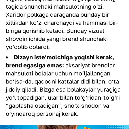
tagida shunchaki mahsulotning o‘zi.
Xaridor polkaga qaraganda bunday bir
xillikdan ko‘zi charchaydi va hammasi bir-
biriga qorishib ketadi. Bunday vizual
shovqin ichida yangi brend shunchaki
yo‘qolib qolardi.
Dizayn iste’molchiga yoqishi kerak,
brend egasiga emas:
aksariyat brendlar
mahsuloti bolalar uchun mo‘ljallangan
bo‘lsa-da, qadoqni kattalar didi bilan, o‘ta
jiddiy qiladi. Bizga esa bolakaylar yuragiga
yo‘l topadigan, ular bilan to‘g‘ridan-to‘g‘ri
“gaplasha oladigan”, sho‘x-shodon va
o‘yinqaroq personaj kerak.