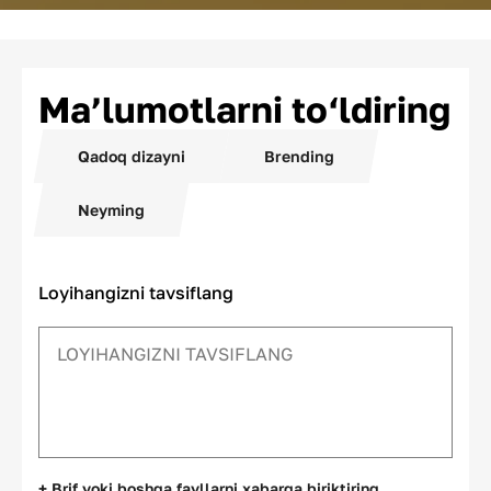
Ma’lumotlarni to‘ldiring
Qadoq dizayni
Brending
Neyming
Loyihangizni tavsiflang
+ Brif yoki boshqa fayllarni xabarga biriktiring