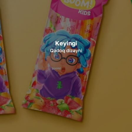
Keyingi
Qadoq dizayni