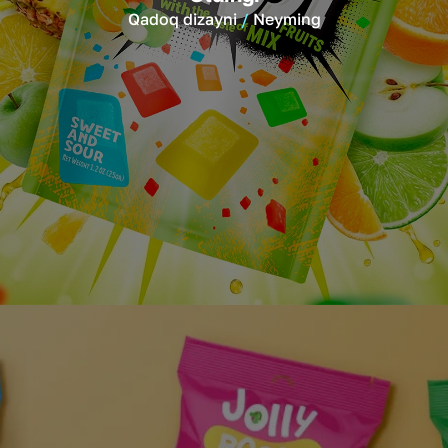
Qadoq dizayni
Neyming