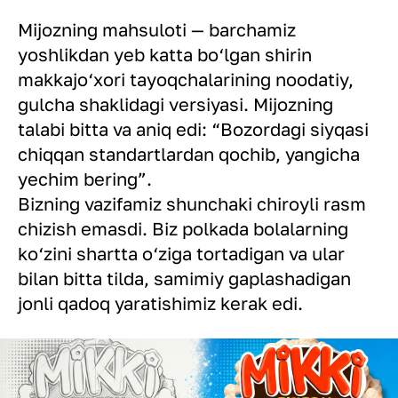
Mijozning mahsuloti — barchamiz
yoshlikdan yeb katta bo‘lgan shirin
makkajo‘xori tayoqchalarining noodatiy,
gulcha shaklidagi versiyasi. Mijozning
talabi bitta va aniq edi: “Bozordagi siyqasi
chiqqan standartlardan qochib, yangicha
yechim bering”.
Bizning vazifamiz shunchaki chiroyli rasm
chizish emasdi. Biz polkada bolalarning
ko‘zini shartta o‘ziga tortadigan va ular
bilan bitta tilda, samimiy gaplashadigan
jonli qadoq yaratishimiz kerak edi.