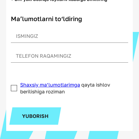
Ma’lumotlarni to‘ldiring
Shaxsiy ma’lumotlarimga
qayta ishlov
berilishiga roziman
YUBORISH