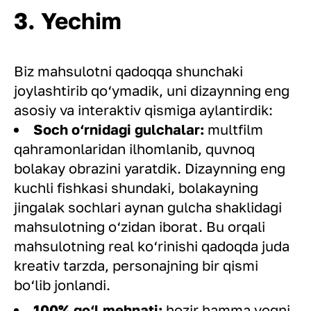
3. Yechim
Biz mahsulotni qadoqqa shunchaki
joylashtirib qo‘ymadik, uni dizaynning eng
asosiy va interaktiv qismiga aylantirdik:
Soch o‘rnidagi gulchalar:
multfilm
qahramonlaridan ilhomlanib, quvnoq
bolakay obrazini yaratdik. Dizaynning eng
kuchli fishkasi shundaki, bolakayning
jingalak sochlari aynan gulcha shaklidagi
mahsulotning o‘zidan iborat. Bu orqali
mahsulotning real ko‘rinishi qadoqda juda
kreativ tarzda, personajning bir qismi
bo‘lib jonlandi.
100% qo‘l mehnati:
hozir hamma yoqni