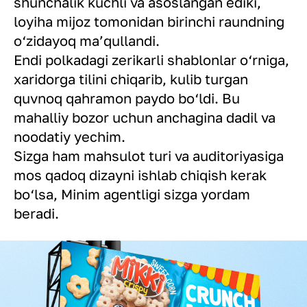
shunchalik kuchli va asoslangan ediki,
loyiha mijoz tomonidan birinchi raundning
o‘zidayoq ma’qullandi.
Endi polkadagi zerikarli shablonlar o‘rniga,
xaridorga tilini chiqarib, kulib turgan
quvnoq qahramon paydo bo‘ldi. Bu
mahalliy bozor uchun anchagina dadil va
noodatiy yechim.
Sizga ham mahsulot turi va auditoriyasiga
mos qadoq dizayni ishlab chiqish kerak
bo‘lsa, Minim agentligi sizga yordam
beradi.