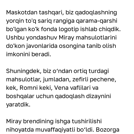
Maskotdan tashqari, biz qadoqlashning
yorqin to'q sariq rangiga qarama-qarshi
bo'lgan ko'k fonda logotip ishlab chiqdik.
Ushbu yondashuv Miray mahsulotlarini
do'kon javonlarida osongina tanib olish
imkonini beradi.
Shuningdek, biz o‘ndan ortiq turdagi
mahsulotlar, jumladan, zefirli pechene,
kek, Romni keki, Vena vaflilari va
boshqalar uchun qadoqlash dizaynini
yaratdik.
Miray brendining ishga tushirilishi
nihoyatda muvaffaqiyatli bo‘ldi. Bozorga