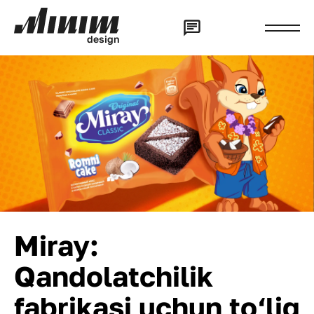
d
e
s
i
g
n
Miray:
Qandolatchilik
fabrikasi uchun to‘liq