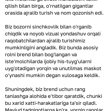
qilish bilan birga, o'rnatilgan gigantlar
orasida ajralib turish va nom qozonish edi.
Biz bozorni sinchkovlik bilan o'rganib
chiqdik va noyob vizual yondashuv orqali
raqobatchilardan ajralib turishimiz
mumkinligini angladik. Biz bunda asosiy
rolni brend bilan bog'langan va
iste'molchilarda ijobiy his-tuyg'ularni
uyg'otadigan yorqin va unutilmas maskot
o'ynashi mumkin degan xulosaga keldik.
Shuningdek, biz brend uchun rang
tanlashga alohida e'tibor qaratdik, chunki
bu xarid xatti-harakatlariga ta'sir qiladi.
Mavjud tadqiqotlarga ko'ra, yorqin ranglar,