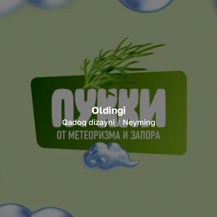
Oldingi
Qadoq dizayni
Neyming