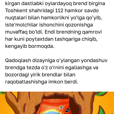
kirgan dastlabki oylardayoq brend birgina
Toshkent shahridagi 112 hamkor savdo
nuqtalari bilan hamkorlikni yo'lga qo'yib,
iste'molchilar ishonchini qozonishga
muvaffaq bo'ldi. Endi brendning qamrovi
har kuni poytaxtdan tashqariga chiqib,
kengayib bormoqda.
Qadoqlash dizayniga o'ylangan yondashuv
brendga tezda o'z o'rnini egallashga va
bozordagi yirik brendlar bilan
raqobatlashishga imkon berdi.