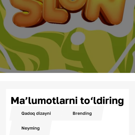
Ma’lumotlarni to‘ldiring
Qadoq dizayni
Brending
Neyming