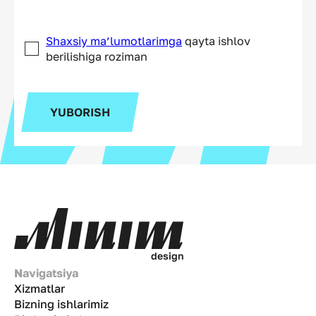
Shaxsiy ma’lumotlarimga
qayta ishlov
berilishiga roziman
YUBORISH
d
e
s
i
g
n
Navigatsiya
Xizmatlar
Bizning ishlarimiz