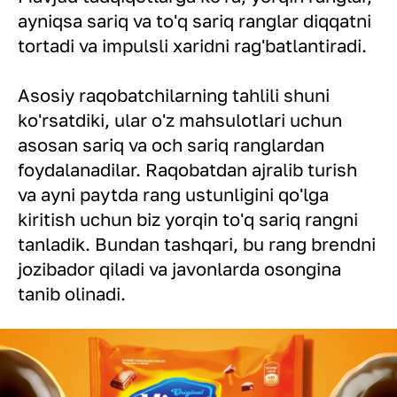
ayniqsa sariq va to'q sariq ranglar diqqatni
tortadi va impulsli xaridni rag'batlantiradi.
Asosiy raqobatchilarning tahlili shuni
ko'rsatdiki, ular o'z mahsulotlari uchun
asosan sariq va och sariq ranglardan
foydalanadilar. Raqobatdan ajralib turish
va ayni paytda rang ustunligini qo'lga
kiritish uchun biz yorqin to'q sariq rangni
tanladik. Bundan tashqari, bu rang brendni
jozibador qiladi va javonlarda osongina
tanib olinadi.