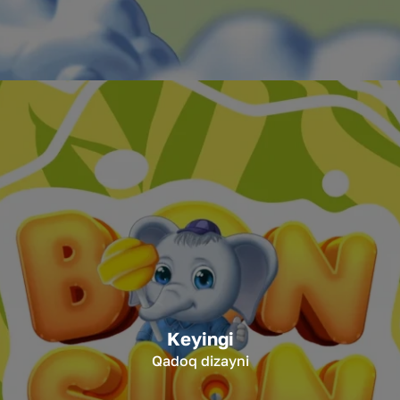
Keyingi
Qadoq dizayni