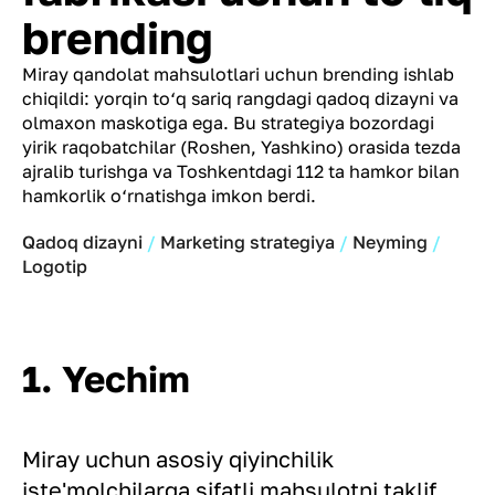
brending
Miray qandolat mahsulotlari uchun brending ishlab
chiqildi: yorqin to‘q sariq rangdagi qadoq dizayni va
olmaxon maskotiga ega. Bu strategiya bozordagi
yirik raqobatchilar (Roshen, Yashkino) orasida tezda
ajralib turishga va Toshkentdagi 112 ta hamkor bilan
hamkorlik o‘rnatishga imkon berdi.
Qadoq dizayni
Marketing strategiya
Neyming
Logotip
1. Yechim
Miray uchun asosiy qiyinchilik
iste'molchilarga sifatli mahsulotni taklif