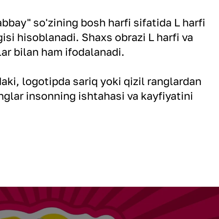
bbay" so'zining bosh harfi sifatida L harfi
si hisoblanadi. Shaxs obrazi L harfi va
r bilan ham ifodalanadi.
daki, logotipda sariq yoki qizil ranglardan
nglar insonning ishtahasi va kayfiyatini