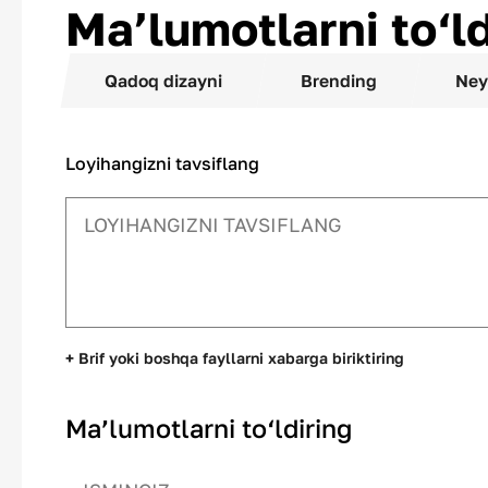
Ma’lumotlarni to‘ld
Qadoq dizayni
Brending
Ney
Loyihangizni tavsiflang
+ Brif yoki boshqa fayllarni xabarga biriktiring
Ma’lumotlarni to‘ldiring