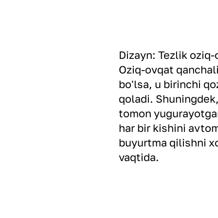
Dizayn: Tezlik oziq-
Oziq-ovqat qanchalik
bo'lsa, u birinchi 
qoladi. Shuningdek,
tomon yugurayotgan
har bir kishini avt
buyurtma qilishni x
vaqtida.