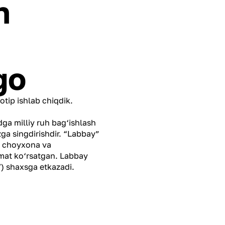
h
go
tip ishlab chiqdik.
ga milliy ruh bag‘ishlash
zga singdirishdir. “Labbay”
i choyxona va
zmat ko‘rsatgan. Labbay
V) shaxsga etkazadi.