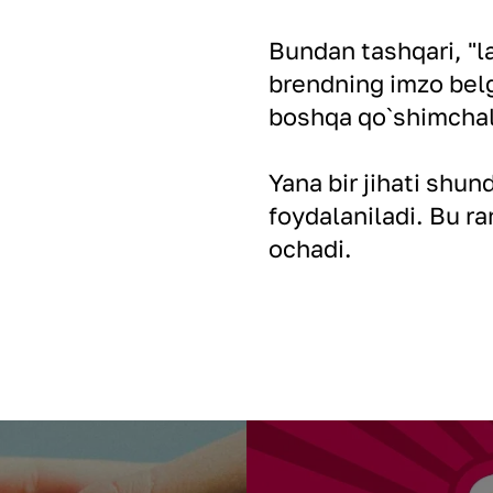
Bundan tashqari, "la
brendning imzo belgi
boshqa qo`shimchala
Yana bir jihati shun
foydalaniladi. Bu ra
ochadi.