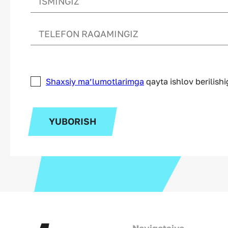
Shaxsiy ma’lumotlarimga
qayta ishlov berilish
YUBORISH