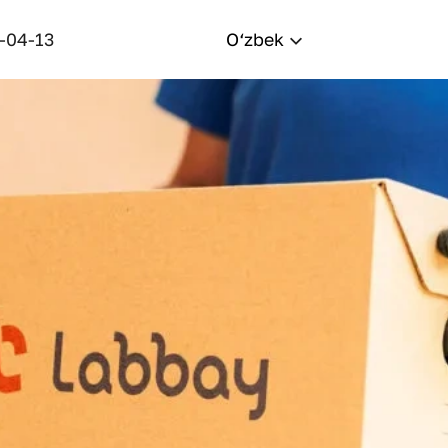
-04-13
O‘zbek