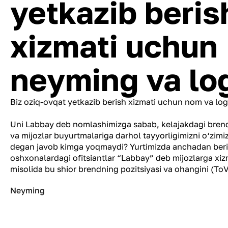
yetkazib beris
xizmati uchun
neyming va lo
Biz oziq-ovqat yetkazib berish xizmati uchun nom va logo
Uni Labbay deb nomlashimizga sabab, kelajakdagi brend
va mijozlar buyurtmalariga darhol tayyorligimizni o‘zimi
degan javob kimga yoqmaydi? Yurtimizda anchadan ber
oshxonalardagi ofitsiantlar “Labbay” deb mijozlarga xi
misolida bu shior brendning pozitsiyasi va ohangini (To
Neyming