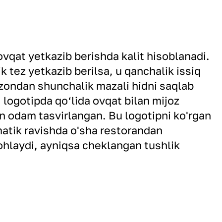
ovqat yetkazib berishda kalit hisoblanadi.
 tez yetkazib berilsa, u qanchalik issiq
qozondan shunchalik mazali hidni saqlab
 logotipda qo‘lida ovqat bilan mijoz
 odam tasvirlangan. Bu logotipni ko'rgan
omatik ravishda o'sha restorandan
ohlaydi, ayniqsa cheklangan tushlik