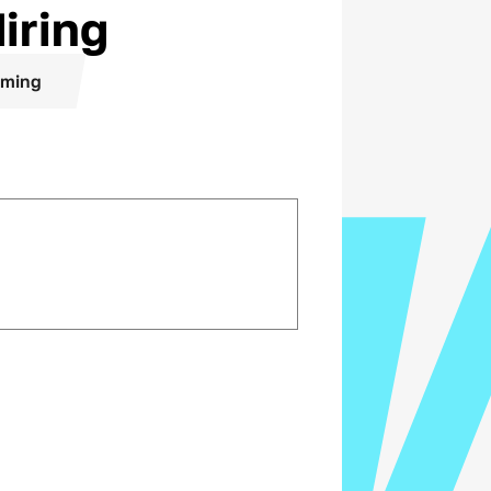
iring
ming