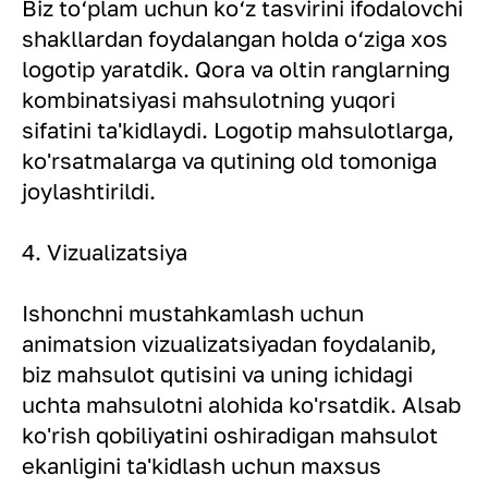
Biz to‘plam uchun ko‘z tasvirini ifodalovchi
shakllardan foydalangan holda o‘ziga xos
logotip yaratdik. Qora va oltin ranglarning
kombinatsiyasi mahsulotning yuqori
sifatini ta'kidlaydi. Logotip mahsulotlarga,
ko'rsatmalarga va qutining old tomoniga
joylashtirildi.
4. Vizualizatsiya
Ishonchni mustahkamlash uchun
animatsion vizualizatsiyadan foydalanib,
biz mahsulot qutisini va uning ichidagi
uchta mahsulotni alohida ko'rsatdik. Alsab
ko'rish qobiliyatini oshiradigan mahsulot
ekanligini ta'kidlash uchun maxsus