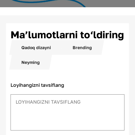
Ma’lumotlarni to‘ldiring
Qadoq dizayni
Brending
Neyming
Loyihangizni tavsiflang