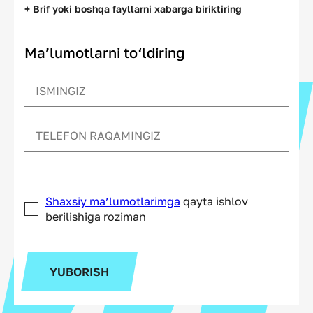
+ Brif yoki boshqa fayllarni xabarga biriktiring
Ma’lumotlarni to‘ldiring
Shaxsiy ma’lumotlarimga
qayta ishlov
berilishiga roziman
YUBORISH