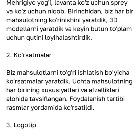
Mehrigiyo yog'i, lavanta ko'z uchun sprey
va ko'z uchun niqob. Birinchidan, biz har bir
mahsulotning ko'rinishini yaratdik, 3D
modellarni yaratdik va keyin butun to'plam
uchun qutini loyihalashtirdik.
2. Ko'rsatmalar
Biz mahsulotlarni to'g'ri ishlatish bo'yicha
ko'rsatmalar yaratdik. Uchta mahsulotning
har birining xususiyatlari va afzalliklari
alohida tavsiflangan. Foydalanish tartibi
rasmlar yordamida ko'rsatildi.
3. Logotip