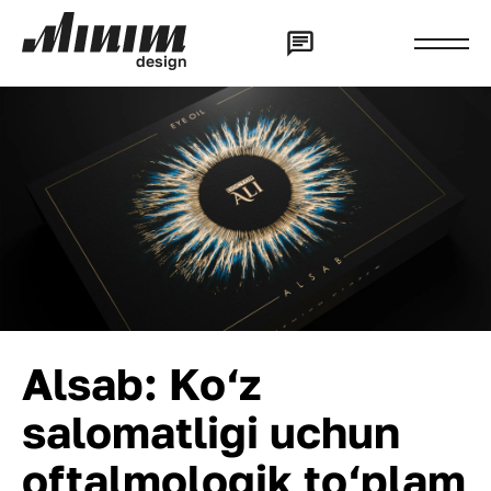
d
e
s
i
g
n
Alsab: Ko‘z
salomatligi uchun
oftalmologik to‘plam