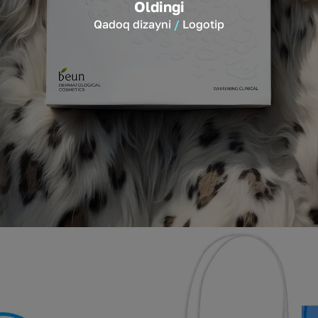
Oldingi
Qadoq dizayni
Logotip