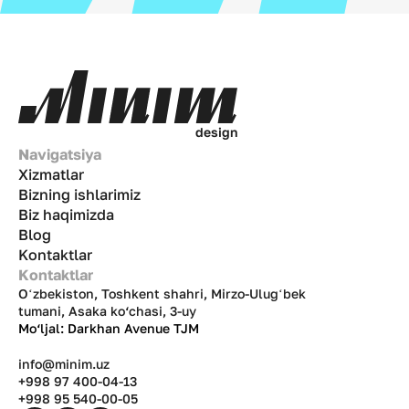
d
e
s
i
g
n
Navigatsiya
Xizmatlar
Bizning ishlarimiz
Biz haqimizda
Blog
Kontaktlar
Kontaktlar
Oʻzbekiston, Toshkent shahri, Mirzo-Ulugʻbek
tumani, Asaka ko‘chasi, 3-uy
Mo‘ljal: Darkhan Avenue TJM
info@minim.uz
+998 97 400-04-13
+998 95 540-00-05