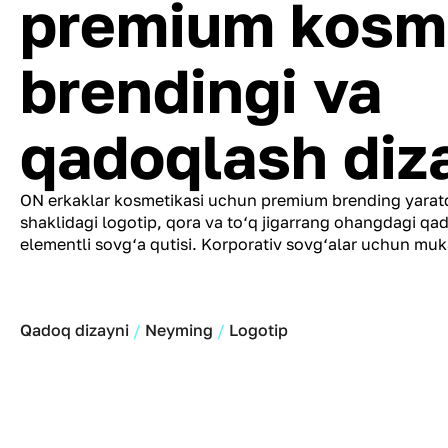
premium kosm
brendingi va
qadoqlash diz
ON erkaklar kosmetikasi uchun premium brending yaratd
shaklidagi logotip, qora va to‘q jigarrang ohangdagi qa
elementli sovg‘a qutisi. Korporativ sovg‘alar uchun m
Qadoq dizayni
Neyming
Logotip