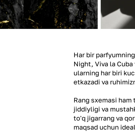
Har bir parfyumning 
Night, Viva la Cuba
ularning har biri ku
etkazadi va ruhimizn
Rang sxemasi ham t
jiddiyligi va mustah
to'q jigarrang va qo
maqsad uchun ideal 