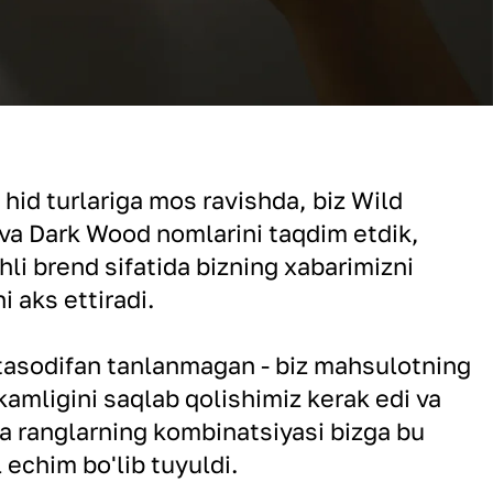
hid turlariga mos ravishda, biz Wild
 va Dark Wood nomlarini taqdim etdik,
chli brend sifatida bizning xabarimizni
i aks ettiradi.
asodifan tanlanmagan - biz mahsulotning
kamligini saqlab qolishimiz kerak edi va
ra ranglarning kombinatsiyasi bizga bu
echim bo'lib tuyuldi.