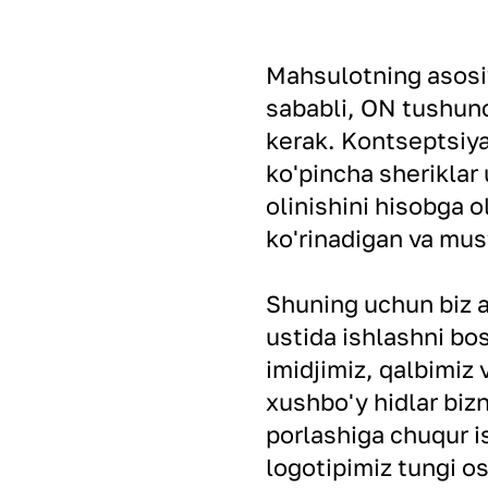
Mahsulotning asosiy
sababli, ON tushunch
kerak. Kontseptsiy
ko'pincha sheriklar 
olinishini hisobga 
ko'rinadigan va mus
Shuning uchun biz a
ustida ishlashni bos
imidjimiz, qalbimiz 
xushbo'y hidlar bizn
porlashiga chuqur 
logotipimiz tungi o