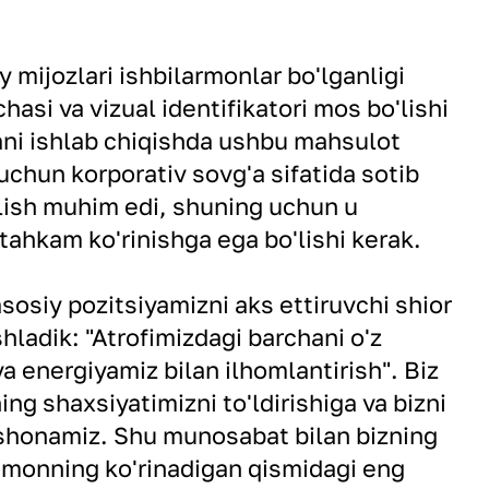
 mijozlari ishbilarmonlar bo'lganligi
asi va vizual identifikatori mos bo'lishi
ani ishlab chiqishda ushbu mahsulot
uchun korporativ sovg'a sifatida sotib
olish muhim edi, shuning uchun u
tahkam ko'rinishga ega bo'lishi kerak.
sosiy pozitsiyamizni aks ettiruvchi shior
hladik: "Atrofimizdagi barchani o'z
va energiyamiz bilan ilhomlantirish". Biz
ing shaxsiyatimizni to'ldirishiga va bizni
ishonamiz. Shu munosabat bilan bizning
smonning ko'rinadigan qismidagi eng