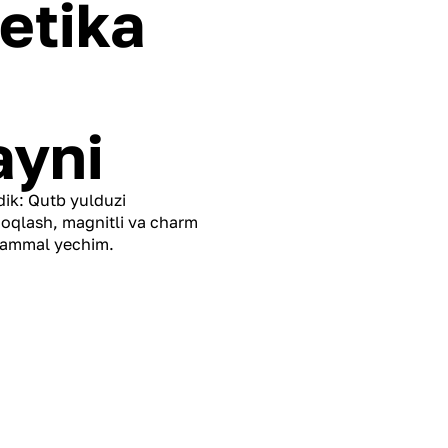
etika
ayni
ik: Qutb yulduzi
doqlash, magnitli va charm
ukammal yechim.