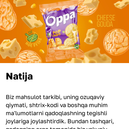
Natija
Biz mahsulot tarkibi, uning ozuqaviy
qiymati, shtrix-kodi va boshqa muhim
ma'lumotlarni qadoqlashning tegishli
joylariga joylashtirdik. Bundan tashqari,
qadoqning orqa tomonida biz yakuniy