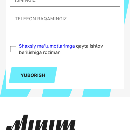
Shaxsiy ma’lumotlarimga
qayta ishlov
berilishiga roziman
YUBORISH