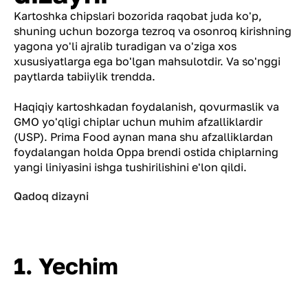
Kartoshka chipslari bozorida raqobat juda ko'p,
shuning uchun bozorga tezroq va osonroq kirishning
yagona yo'li ajralib turadigan va o'ziga xos
xususiyatlarga ega bo'lgan mahsulotdir. Va so'nggi
paytlarda tabiiylik trendda.
Haqiqiy kartoshkadan foydalanish, qovurmaslik va
GMO yo'qligi chiplar uchun muhim afzalliklardir
(USP). Prima Food aynan mana shu afzalliklardan
foydalangan holda Oppa brendi ostida chiplarning
yangi liniyasini ishga tushirilishini e'lon qildi.
Qadoq dizayni
1. Yechim