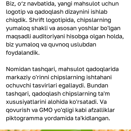
Biz, o‘z navbatida, yangi mahsulot uchun
logotip va qadoqlash dizaynini ishlab
chiqdik. Shrift logotipida, chipslarning
yumaloq shakli va asosan yoshlar bo'lgan
maqsadli auditoriyani hisobga olgan holda,
biz yumaloq va quvnoq uslubdan
foydalandik.
Nomidan tashqari, mahsulot qadoqlarida
markaziy o'rinni chipslarning ishtahani
ochuvchi tasvirlari egallaydi. Bundan
tashqari, qadoqlash chipslarning ta'm
xususiyatlarini alohida ko'rsatadi. Va
qovurish va GMO yo'qligi kabi afzalliklar
piktogramma yordamida ta'kidlangan.