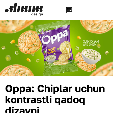
d
e
s
i
g
n
Oppa: Chiplar uchun
kontrastli qadoq
dizayni