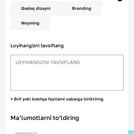
Qadoq dizayni
Brending
Neyming
Loyihangizni tavsiflang
+ Brif yoki boshqa fayllarni xabarga biriktiring
Ma’lumotlarni to‘ldiring