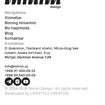
d
e
s
i
g
n
Navigatsiya
Xizmatlar
Bizning ishlarimiz
Biz haqimizda
Blog
Kontaktlar
Kontaktlar
Oʻzbekiston, Toshkent shahri, Mirzo-Ulugʻbek
tumani, Asaka ko‘chasi, 3-uy
Mo‘ljal: Darkhan Avenue TJM
info@minim.uz
+998 97 400-04-13
+998 95 540-00-05
© 2024-2026 Minim Design. All rights reserved.
Developed by
LIFESTYLE CREATIVE