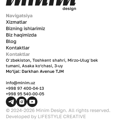
d
e
s
i
g
n
Navigatsiya
Xizmatlar
Bizning ishlarimiz
Biz haqimizda
Blog
Kontaktlar
Kontaktlar
Oʻzbekiston, Toshkent shahri, Mirzo-Ulugʻbek
tumani, Asaka ko‘chasi, 3-uy
Mo‘ljal: Darkhan Avenue TJM
info@minim.uz
+998 97 400-04-13
+998 95 540-00-05
© 2024-2026 Minim Design. All rights reserved.
Developed by
LIFESTYLE CREATIVE