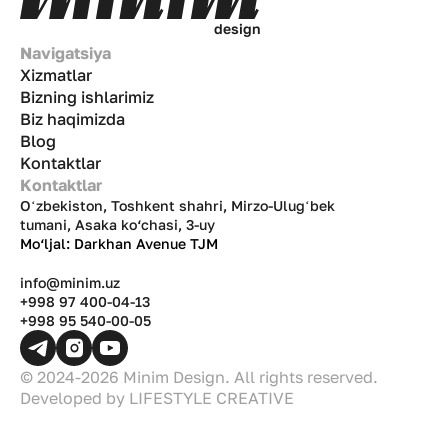
d
e
s
i
g
n
Navigatsiya
Xizmatlar
Bizning ishlarimiz
Biz haqimizda
Blog
Kontaktlar
Kontaktlar
Oʻzbekiston, Toshkent shahri, Mirzo-Ulugʻbek
tumani, Asaka ko‘chasi, 3-uy
Mo‘ljal: Darkhan Avenue TJM
info@minim.uz
+998 97 400-04-13
+998 95 540-00-05
© 2024-2026 Minim Design. All rights reserved.
Developed by
LIFESTYLE CREATIVE