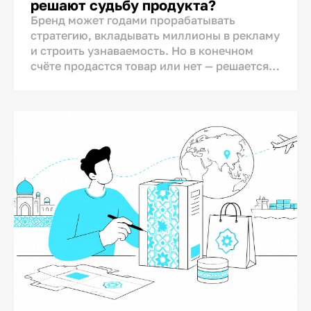
решают судьбу продукта?
росту продаж. При этом новые варианты
Бренд может годами прорабатывать
упаковки в среднем сохраняли лишь около
стратегию, вкладывать миллионы в рекламу
47% сходства с предыдущими. Из этого
и строить узнаваемость. Но в конечном
можно сделать вывод, что многие бренды
счёте продастся товар или нет — решается в
меняют упаковку сильнее, чем это
одном конкретном месте: у полки магазина.
действительно необходимо.
Именно здесь, а не в телевизоре или
соцсетях, происходит финальный контакт
Поэтому компания должна заранее
бренда с покупателем. И на этот диалог у
определить показатели, по которым будет
бренда есть всего несколько секунд.
сравниваться ситуация «до» и «после». Без
этого бюджет может быть потрачен
впустую, а объём продаж — снизиться.