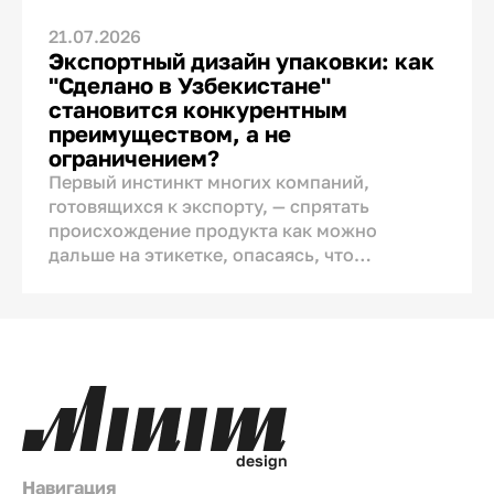
21.07.2026
Экспортный дизайн упаковки: как
"Сделано в Узбекистане"
становится конкурентным
преимуществом, а не
ограничением?
Первый инстинкт многих компаний,
готовящихся к экспорту, — спрятать
происхождение продукта как можно
дальше на этикетке, опасаясь, что
упоминание страны производства
насторожит зарубежного покупателя.
Инстинкт понятен, но не подтверждён
исследованиями. Страна происхождения —
не автоматический минус, который нужно
маскировать, а один из немногих активов
бренда, которым не может воспользоваться
ни один конкурент из другой страны.
d
e
s
i
g
n
Вопрос не в том, показывать её или нет, а в
Навигация