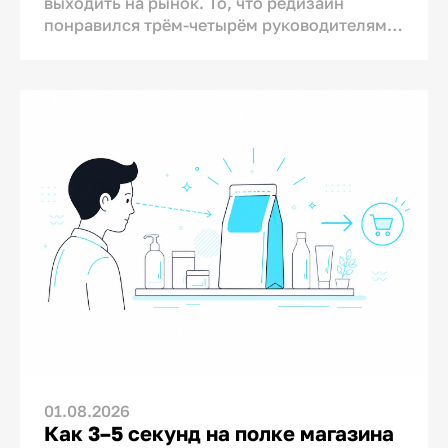
выходить на рынок. То, что редизайн
понравился трём-четырём руководителям
компании, ещё не означает, что продажи
вырастут.
Именно поэтому ошибка в дизайне
упаковки может дорого обойтись бизнесу.
Изменение упаковки — это не рекламный
тест, который можно отключить на
следующий день, если результат не
понравился. Оно затрагивает
производство, складские запасы, имидж
бренда и логистику.
Насколько рискованным может быть этот
процесс, показывает исследование
Уильяма Карузо из Ehrenberg-Bass Institute.
Он проанализировал 1336 редизайнов 744
брендов в 25 товарных сегментах.
01.08.2026
Исследование показало, что девять из
Как 3–5 секунд на полке магазина
десяти редизайнов не привели к заметному