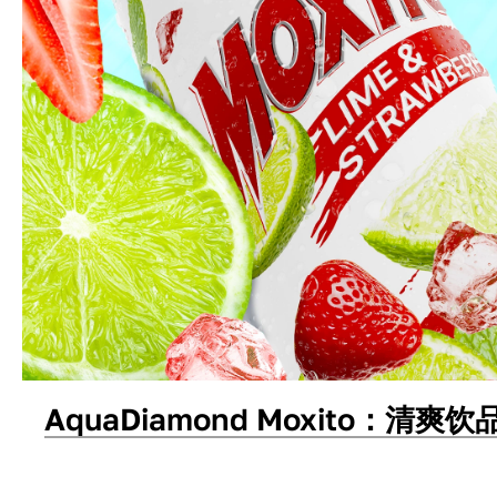
AquaDiamond Moxito：清爽