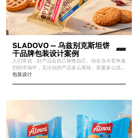
SLADOVO — 乌兹别克斯坦饼
干品牌包装设计案例
人们常说，好产品会自己销售自己。但在当今竞争激
烈的市场中，无论你的产品多么美味、质量多么优
秀，如果外观不能吸引消费者的目光，它很容易淹没
包装设计
在货架上数百个品牌之中。在本次案例中，我们将分
享如何优雅而高效地解决这一问题。