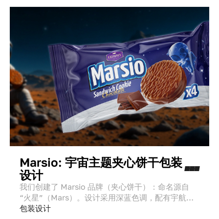
Marsio: 宇宙主题夹心饼干包装
设计
我们创建了 Marsio 品牌（夹心饼干）：命名源自
“火星”（Mars）。设计采用深蓝色调，配有宇航员
和星星。该概念将太空梦想与现代科技相结合，与消
包装设计