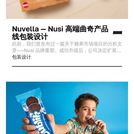
Nuvella — Nusi 高端曲奇产品
线包装设计
此前，我们曾发布过一篇关于糖果市场项目的分析文
章——Nusi 品牌重塑。成功升级后，公司决定扩展品
牌架构，转向“品牌矩阵”（House of Brands）战
包装设计
略。Nuvella 子品牌成为这一新品牌体系中的首个高
端项目。