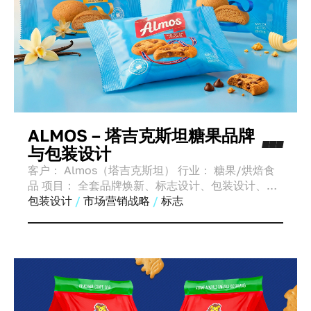
ALMOS – 塔吉克斯坦糖果品牌
与包装设计
客户： Almos（塔吉克斯坦） 行业： 糖果/烘焙食
品 项目： 全套品牌焕新、标志设计、包装设计、设
计系统 周期： 8月11日 — 11月11日（3个月高强度工
包装设计
市场营销战略
标志
作）