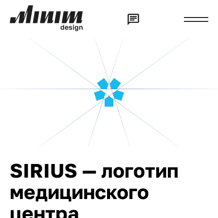
d
e
s
i
g
n
SIRIUS — логотип
медицинского
центра