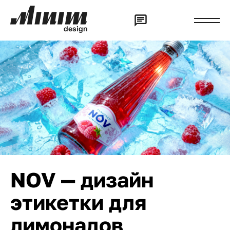
d
e
s
i
g
n
NOV — дизайн
этикетки для
лимонадов