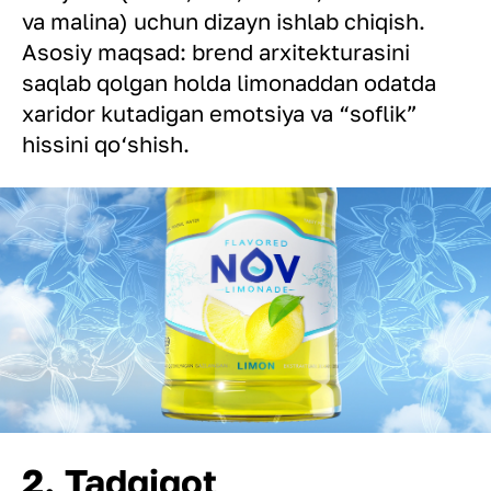
va malina) uchun dizayn ishlab chiqish.
Asosiy maqsad: brend arxitekturasini
saqlab qolgan holda limonaddan odatda
xaridor kutadigan emotsiya va “soflik”
hissini qo‘shish.
2. Tadqiqot