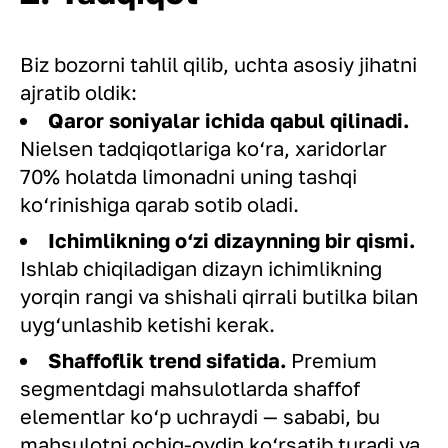
Biz bozorni tahlil qilib, uchta asosiy jihatni
ajratib oldik:
Qaror soniyalar ichida qabul qilinadi.
Nielsen tadqiqotlariga ko‘ra, xaridorlar
70% holatda limonadni uning tashqi
ko‘rinishiga qarab sotib oladi.
Ichimlikning o‘zi dizaynning bir qismi.
Ishlab chiqiladigan dizayn ichimlikning
yorqin rangi va shishali qirrali butilka bilan
uyg‘unlashib ketishi kerak.
Shaffoflik trend sifatida.
Premium
segmentdagi mahsulotlarda shaffof
elementlar ko‘p uchraydi — sababi, bu
mahsulotni ochiq-oydin ko‘rsatib turadi va