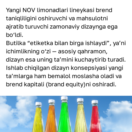
Yangi NOV limonadlari lineykasi brend
taniqliligini oshiruvchi va mahsulotni
ajratib turuvchi zamonaviy dizaynga ega
bo‘ldi.
Butilka “etiketka bilan birga ishlaydi”, ya’ni
ichimlikning o‘zi — asosiy qahramon,
dizayn esa uning ta’mini kuchaytirib turadi.
Ishlab chiqilgan dizayn konsepsiyasi yangi
ta’mlarga ham bemalol moslasha oladi va
brend kapitali (brand equity)ni oshiradi.