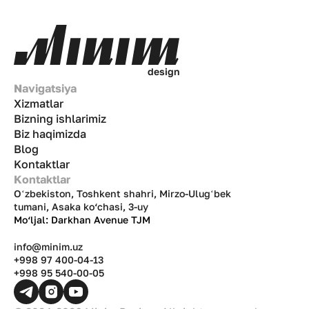
d
e
s
i
g
n
Navigatsiya
Xizmatlar
Bizning ishlarimiz
Biz haqimizda
Blog
Kontaktlar
Kontaktlar
Oʻzbekiston, Toshkent shahri, Mirzo-Ulugʻbek
tumani, Asaka ko‘chasi, 3-uy
Mo‘ljal: Darkhan Avenue TJM
info@minim.uz
+998 97 400-04-13
+998 95 540-00-05