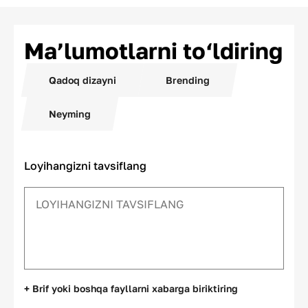
Ma’lumotlarni to‘ldiring
Qadoq dizayni
Brending
Neyming
Loyihangizni tavsiflang
+ Brif yoki boshqa fayllarni xabarga biriktiring