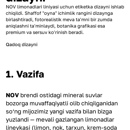
NOV limonadlari liniyasi uchun etiketka dizayni ishlab
chiqildi. Shaffof "oyna" ichimlik rangini dizaynga
birlashtiradi, fotorealistik meva ta'mni bir zumda
aniqlashni ta'minlaydi, botanika grafikasi esa
premium va sersuv ko'rinish beradi.
Qadoq dizayni
1. Vazifa
NOV
brendi ostidagi mineral suvlar
bozorga muvaffaqiyatli olib chiqilganidan
so‘ng mijozimiz yangi vazifa bilan bizga
yuzlandi — mevali gazlangan limonadlar
lineykasi (limon, nok, tarxun, krem-soda