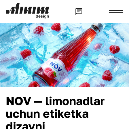
d
e
s
i
g
n
NOV — limonadlar
uchun etiketka
dizayni