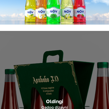
Oldingi
Qadoq dizayni