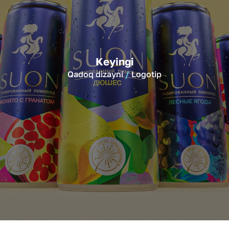
Keyingi
Qadoq dizayni
Logotip