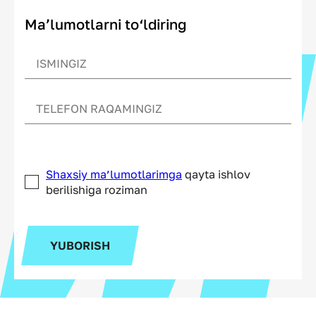
Ma’lumotlarni to‘ldiring
Shaxsiy ma’lumotlarimga
qayta ishlov
berilishiga roziman
YUBORISH