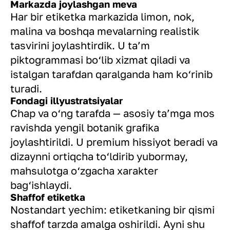
Markazda joylashgan meva
Har bir etiketka markazida limon, nok,
malina va boshqa mevalarning realistik
tasvirini joylashtirdik. U ta’m
piktogrammasi bo‘lib xizmat qiladi va
istalgan tarafdan qaralganda ham ko‘rinib
turadi.
Fondagi illyustratsiyalar
Chap va o‘ng tarafda — asosiy ta’mga mos
ravishda yengil botanik grafika
joylashtirildi. U premium hissiyot beradi va
dizaynni ortiqcha to‘ldirib yubormay,
mahsulotga o‘zgacha xarakter
bag‘ishlaydi.
Shaffof etiketka
Nostandart yechim: etiketkaning bir qismi
shaffof tarzda amalga oshirildi. Ayni shu