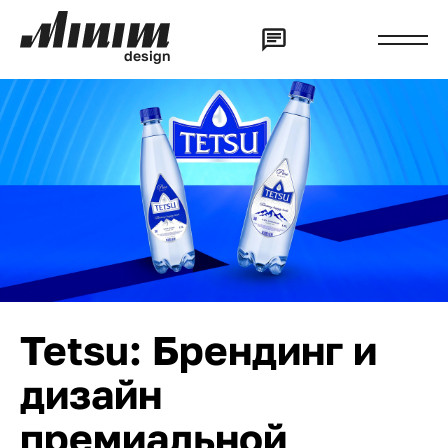
d
e
s
i
g
n
Tetsu: Брендинг и
дизайн
премиальной