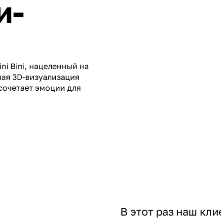
и-
ni Bini, нацеленный на
ная 3D-визуализация
 сочетает эмоции для
В этот раз наш кли