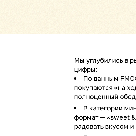
Мы углубились в р
цифры:
По данным FMCG
покупаются «на хо
полноценный обед
В категории ми
формат — «sweet &
радовать вкусом и