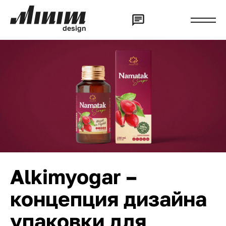
d
e
s
i
g
n
Alkimyogar –
концепция дизайна
упаковки для