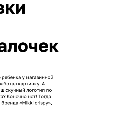
вки
алочек
е ребенка у магазинной
работал картинку. А
аш скучный логотип по
а? Конечно нет! Тогда
бренда «Mikki crispy»,