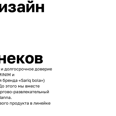
изайн
неков
 и долгосрочное доверие
MINIM и
бренда «Sariq bola»)
До этого мы вместе
оргово-развлекательный
Nanna.
вого продукта в линейке