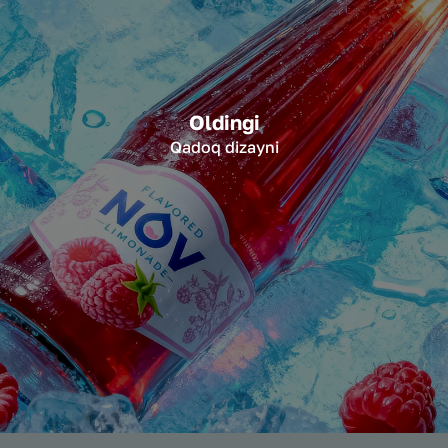
Oldingi
Qadoq dizayni