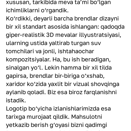
xususan, tarkibida meva ta’mi bo‘lgan
ichimliklarni o‘rgandik.
Ko‘rdikki, deyarli barcha brendlar dizayni
bir xil standart asosida ishlangan: qadoqda
giper-realistik 3D mevalar illyustratsiyasi,
ularning ustida yaltirab turgan suv
tomchilari va jonli, ishtahaochar
kompozitsiyalar. Ha, bu ish beradigan,
sinalgan yo‘l. Lekin hamma bir xil tilda
gapirsa, brendlar bir-biriga o‘xshab,
xaridor ko‘zida yaxlit bir vizual shovqinga
aylanib qoladi. Biz esa biroz farqlanishni
istadik.
Logotip bo‘yicha izlanishlarimizda esa
tarixga murojaat qildik. Mahsulotni
yetkazib berish g‘oyasi bizni qadimgi