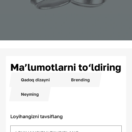
Ma’lumotlarni to‘ldiring
Qadoq dizayni
Brending
Neyming
Loyihangizni tavsiflang