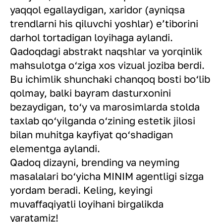
yaqqol egallaydigan, xaridor (ayniqsa
trendlarni his qiluvchi yoshlar) e’tiborini
darhol tortadigan loyihaga aylandi.
Qadoqdagi abstrakt naqshlar va yorqinlik
mahsulotga o‘ziga xos vizual joziba berdi.
Bu ichimlik shunchaki chanqoq bosti bo‘lib
qolmay, balki bayram dasturxonini
bezaydigan, to‘y va marosimlarda stolda
taxlab qo‘yilganda o‘zining estetik jilosi
bilan muhitga kayfiyat qo‘shadigan
elementga aylandi.
Qadoq dizayni, brending va neyming
masalalari bo‘yicha MINIM agentligi sizga
yordam beradi. Keling, keyingi
muvaffaqiyatli loyihani birgalikda
yaratamiz!