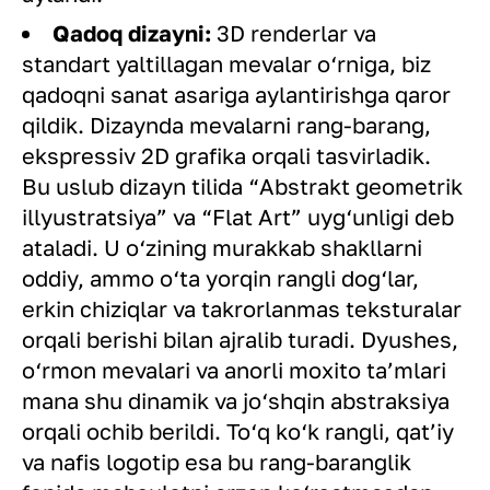
Qadoq dizayni:
3D renderlar va
standart yaltillagan mevalar o‘rniga, biz
qadoqni sanat asariga aylantirishga qaror
qildik. Dizaynda mevalarni rang-barang,
ekspressiv 2D grafika orqali tasvirladik.
Bu uslub dizayn tilida “Abstrakt geometrik
illyustratsiya” va “Flat Art” uyg‘unligi deb
ataladi. U o‘zining murakkab shakllarni
oddiy, ammo o‘ta yorqin rangli dog‘lar,
erkin chiziqlar va takrorlanmas teksturalar
orqali berishi bilan ajralib turadi. Dyushes,
o‘rmon mevalari va anorli moxito ta’mlari
mana shu dinamik va jo‘shqin abstraksiya
orqali ochib berildi. To‘q ko‘k rangli, qat’iy
va nafis logotip esa bu rang-baranglik