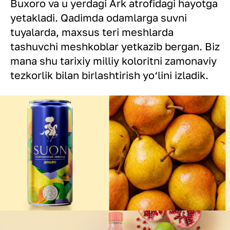
Buxoro va u yerdagi Ark atrofidagi hayotga
yetakladi. Qadimda odamlarga suvni
tuyalarda, maxsus teri meshlarda
tashuvchi meshkoblar yetkazib bergan. Biz
mana shu tarixiy milliy koloritni zamonaviy
tezkorlik bilan birlashtirish yo‘lini izladik.