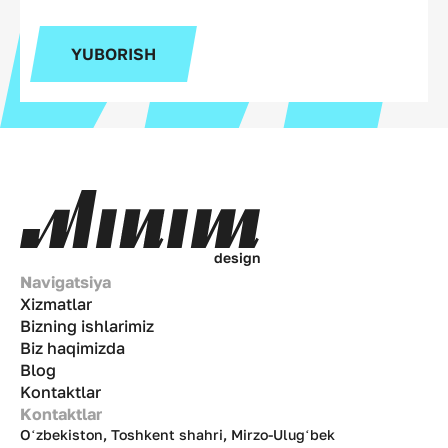
YUBORISH
d
e
s
i
g
n
Navigatsiya
Xizmatlar
Bizning ishlarimiz
Biz haqimizda
Blog
Kontaktlar
Kontaktlar
Oʻzbekiston, Toshkent shahri, Mirzo-Ulugʻbek