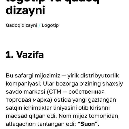
dizayni
Qadoq dizayni
Logotip
1. Vazifa
Bu safargi mijozimiz — yirik distribyutorlik
kompaniyasi. Ular bozorga o‘zining shaxsiy
savdo markasi (СТМ — собственная
торговая марка) ostida yangi gazlangan
salqin ichimliklar liniyasini olib kirishni
maqsad qilgan edi. Nom mijoz tomonidan
allaqachon tanlangan edi: “
Suon
”.