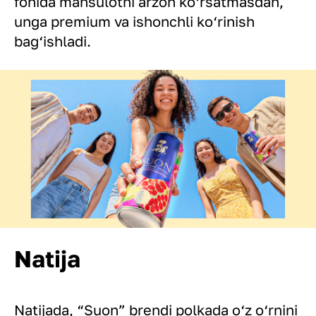
fonida mahsulotni arzon ko‘rsatmasdan,
unga premium va ishonchli ko‘rinish
bag‘ishladi.
Natija
Natijada, “Suon” brendi polkada o‘z o‘rnini