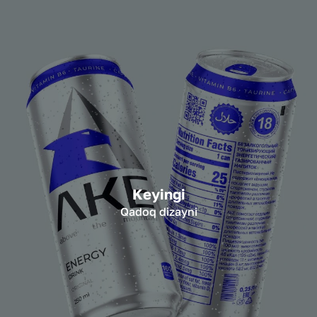
Keyingi
Qadoq dizayni