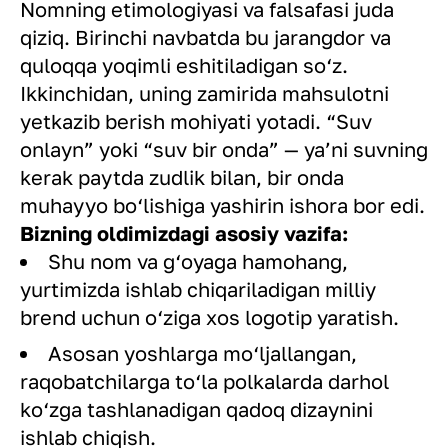
Nomning etimologiyasi va falsafasi juda
qiziq. Birinchi navbatda bu jarangdor va
quloqqa yoqimli eshitiladigan so‘z.
Ikkinchidan, uning zamirida mahsulotni
yetkazib berish mohiyati yotadi. “Suv
onlayn” yoki “suv bir onda” — ya’ni suvning
kerak paytda zudlik bilan, bir onda
muhayyo bo‘lishiga yashirin ishora bor edi.
Bizning oldimizdagi asosiy vazifa:
Shu nom va g‘oyaga hamohang,
yurtimizda ishlab chiqariladigan milliy
brend uchun o‘ziga xos logotip yaratish.
Asosan yoshlarga mo‘ljallangan,
raqobatchilarga to‘la polkalarda darhol
ko‘zga tashlanadigan qadoq dizaynini
ishlab chiqish.