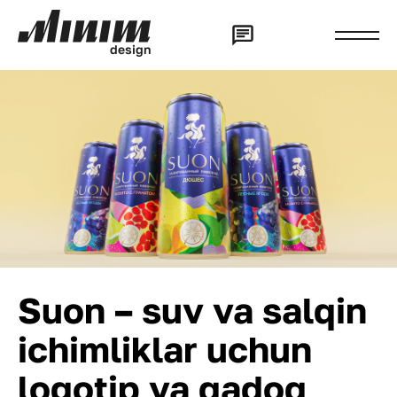
d
e
s
i
g
n
Suon – suv va salqin
ichimliklar uchun
logotip va qadoq