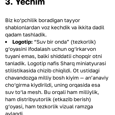
3. Yechim
Biz ko‘pchilik boradigan tayyor
shablonlardan voz kechdik va ikkita dadil
qadam tashladik.
Logotip:
“Suv bir onda” (tezkorlik)
g‘oyasini ifodalash uchun og‘irkarvon
tuyani emas, balki shiddatli chopqir otni
tanladik. Logotip nafis Sharq miniatyurasi
stilistikasida chizib chiqildi. Ot ustidagi
chavandozga milliy bosh kiyim — an’anaviy
cho‘girma kiydirildi, uning orqasida esa
suv to‘la mesh. Bu orqali ham milliylik,
ham distribyutorlik (etkazib berish)
g‘oyasi, ham tezkorlik vizual ramzga
aylandi.