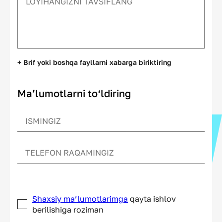
+ Brif yoki boshqa fayllarni xabarga biriktiring
Ma’lumotlarni to‘ldiring
Shaxsiy ma’lumotlarimga
qayta ishlov
berilishiga roziman