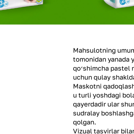
Mahsulotning umumi
tomonidan yanada yo
qoʻshimcha pastel 
uchun qulay shaklda
Maskotni qadoqlash
u turli yoshdagi bo
qayerdadir ular shu
sudralay boshlashg
qolgan.
Vizual tasvirlar bil