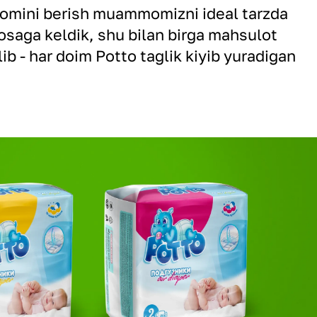
nomini berish muammomizni ideal tarzda
losaga keldik, shu bilan birga mahsulot
ib - har doim Potto taglik kiyib yuradigan