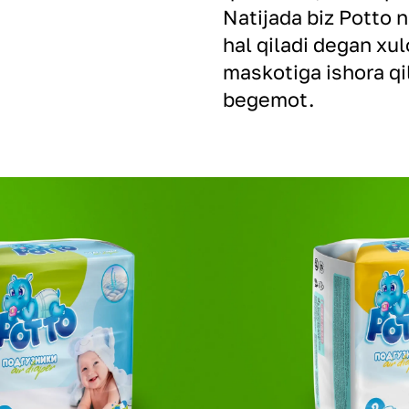
Natijada biz Potto 
hal qiladi degan xu
maskotiga ishora qil
begemot.