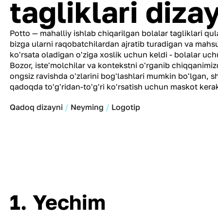
tagliklari diza
Potto — mahalliy ishlab chiqarilgan bolalar tagliklari q
bizga ularni raqobatchilardan ajratib turadigan va mahsul
ko'rsata oladigan o'ziga xoslik uchun keldi - bolalar uch
Bozor, iste'molchilar va kontekstni o'rganib chiqqanimiz
ongsiz ravishda o'zlarini bog'lashlari mumkin bo'lgan, 
qadoqda to'g'ridan-to'g'ri ko'rsatish uchun maskot kera
Qadoq dizayni
Neyming
Logotip
1. Yechim