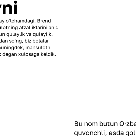
yni
ulay o'lchamdagi. Brend
otning afzalliklarini aniq
un qulaylik va qulaylik.
dan so'ng, biz bolalar
shuningdek, mahsulotni
k degan xulosaga keldik.
Bu nom butun Oʻzbe
quvonchli, esda qola