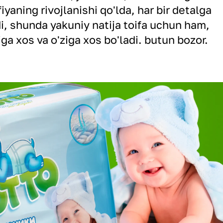
fiyaning rivojlanishi qo'lda, har bir detalga
ldi, shunda yakuniy natija toifa uchun ham,
ga xos va o'ziga xos bo'ladi. butun bozor.