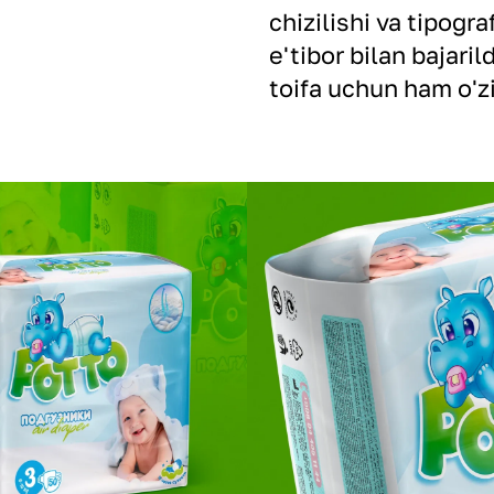
chizilishi va tipogra
e'tibor bilan bajari
toifa uchun ham o'zi