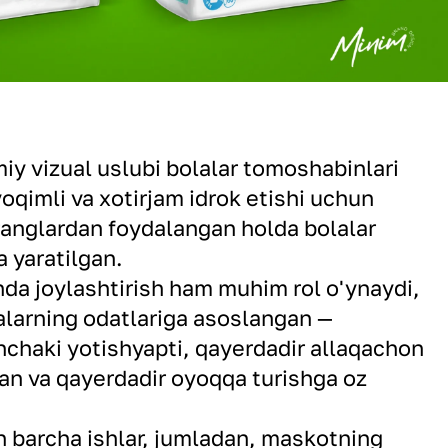
y vizual uslubi bolalar tomoshabinlari
qimli va xotirjam idrok etishi uchun
ranglardan foydalangan holda bolalar
 yaratilgan.
da joylashtirish ham muhim rol o'ynaydi,
lalarning odatlariga asoslangan —
nchaki yotishyapti, qayerdadir allaqachon
an va qayerdadir oyoqqa turishga oz
an barcha ishlar, jumladan, maskotning