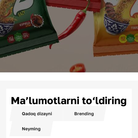
Ma’lumotlarni to‘ldiring
Qadoq dizayni
Brending
Neyming