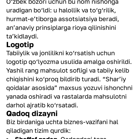
O‘zbek bozori uchun bu nom nishonga
uradigan bo‘ldi: u halollik va to‘g‘rilik,
hurmat-e’tiborga assotsiatsiya beradi,
an’anaviy prinsiplarga rioya qilinishini
ta’kidlaydi.
Logotip
Tabiiylik va jonlilikni ko‘rsatish uchun
logotip qo‘lyozma usulida amalga oshirildi.
Yashil rang mahsulot sofligi va tabiiy kelib
chiqishini ko‘proq bildirib turadi. “Shar’iy
qoidalar asosida” maxsus yozuvi ishonchni
yanada oshiradi va rastalarda mahsulotni
darhol ajratib ko‘rsatadi.
Qadoq dizayni
Biz birdaniga uchta biznes-vazifani hal
qiladigan tizim qurdik: