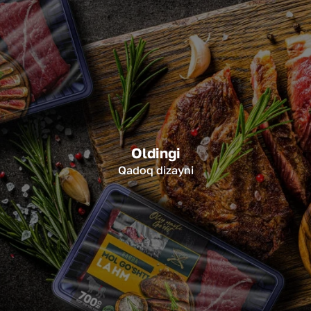
Oldingi
Qadoq dizayni