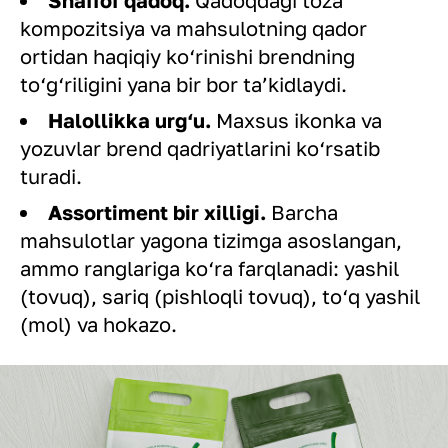
Shaffof qadoq.
Qadoqdagi toza
kompozitsiya va mahsulotning qador
ortidan haqiqiy ko‘rinishi brendning
to‘g‘riligini yana bir bor ta’kidlaydi.
Halollikka urg‘u.
Maxsus ikonka va
yozuvlar brend qadriyatlarini ko‘rsatib
turadi.
Assortiment bir xilligi.
Barcha
mahsulotlar yagona tizimga asoslangan,
ammo ranglariga ko‘ra farqlanadi: yashil
(tovuq), sariq (pishloqli tovuq), to‘q yashil
(mol) va hokazo.