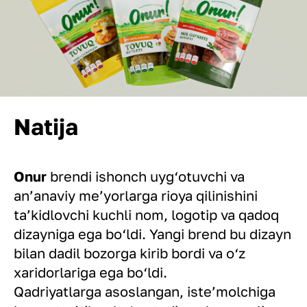
Natija
Onur
brendi ishonch uyg‘otuvchi va
an’anaviy me’yorlarga rioya qilinishini
ta’kidlovchi kuchli nom, logotip va qadoq
dizayniga ega bo‘ldi. Yangi brend bu dizayn
bilan dadil bozorga kirib bordi va o‘z
xaridorlariga ega bo‘ldi.
Qadriyatlarga asoslangan, iste’molchiga