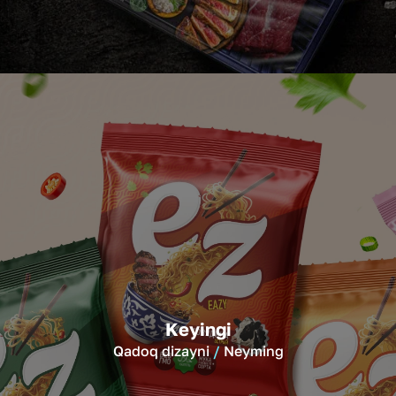
Keyingi
Qadoq dizayni
Neyming