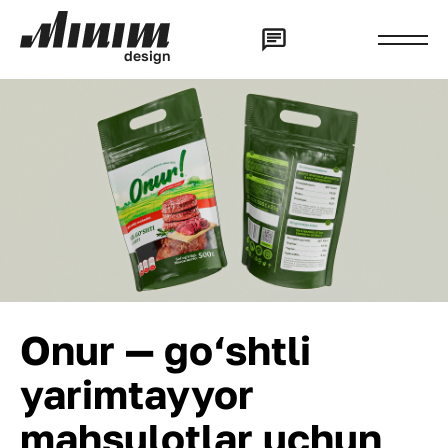
d
e
s
i
g
n
Onur — go‘shtli
yarimtayyor
mahsulotlar uchun