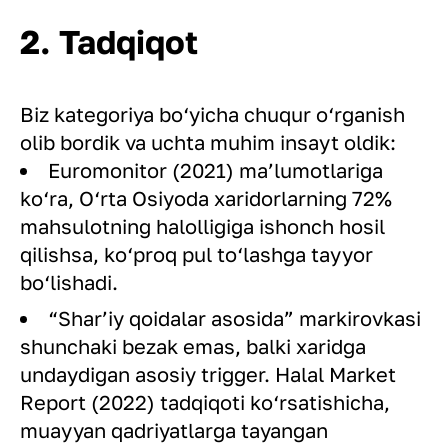
2. Tadqiqot
Biz kategoriya bo‘yicha chuqur o‘rganish
olib bordik va uchta muhim insayt oldik:
Euromonitor (2021) ma’lumotlariga
ko‘ra, O‘rta Osiyoda xaridorlarning 72%
mahsulotning halolligiga ishonch hosil
qilishsa, ko‘proq pul to‘lashga tayyor
bo‘lishadi.
“Shar’iy qoidalar asosida” markirovkasi
shunchaki bezak emas, balki xaridga
undaydigan asosiy trigger. Halal Market
Report (2022) tadqiqoti ko‘rsatishicha,
muayyan qadriyatlarga tayangan