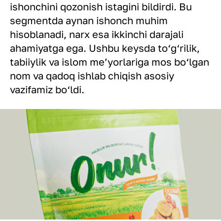
ishonchini qozonish istagini bildirdi. Bu
segmentda aynan ishonch muhim
hisoblanadi, narx esa ikkinchi darajali
ahamiyatga ega. Ushbu keysda to‘g‘rilik,
tabiiylik va islom me’yorlariga mos bo‘lgan
nom va qadoq ishlab chiqish asosiy
vazifamiz bo‘ldi.