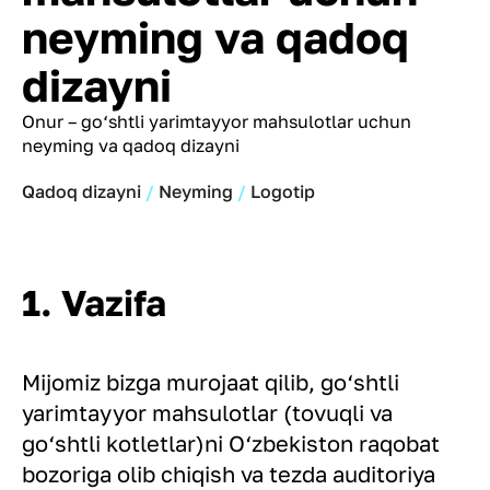
neyming va qadoq
dizayni
Onur – go‘shtli yarimtayyor mahsulotlar uchun
neyming va qadoq dizayni
Qadoq dizayni
Neyming
Logotip
1. Vazifa
Mijomiz bizga murojaat qilib, go‘shtli
yarimtayyor mahsulotlar (tovuqli va
go‘shtli kotletlar)ni O‘zbekiston raqobat
bozoriga olib chiqish va tezda auditoriya