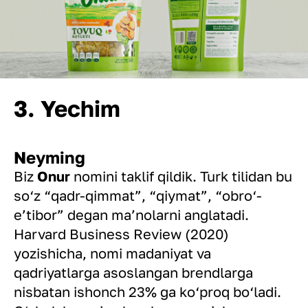
3. Yechim
Neyming
Biz
Onur
nomini taklif qildik. Turk tilidan bu
so‘z “qadr-qimmat”, “qiymat”, “obro‘-
e’tibor” degan ma’nolarni anglatadi.
Harvard Business Review (2020)
yozishicha, nomi madaniyat va
qadriyatlarga asoslangan brendlarga
nisbatan ishonch 23% ga ko‘proq bo‘ladi.