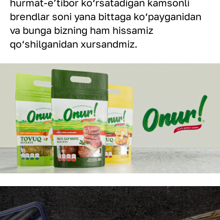
hurmat-e’tibor ko‘rsatadigan kamsonli
brendlar soni yana bittaga ko‘payganidan
va bunga bizning ham hissamiz
qo‘shilganidan xursandmiz.