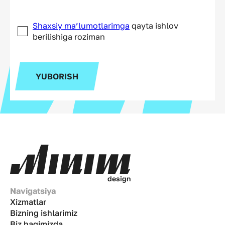
Shaxsiy ma’lumotlarimga
qayta ishlov
berilishiga roziman
YUBORISH
d
e
s
i
g
n
Navigatsiya
Xizmatlar
Bizning ishlarimiz
Biz haqimizda