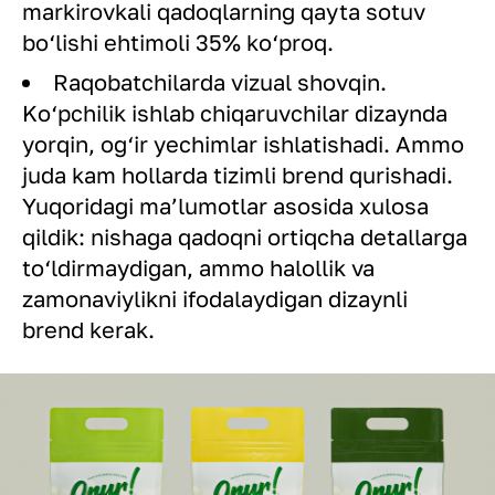
markirovkali qadoqlarning qayta sotuv
bo‘lishi ehtimoli 35% ko‘proq.
Raqobatchilarda vizual shovqin.
Ko‘pchilik ishlab chiqaruvchilar dizaynda
yorqin, og‘ir yechimlar ishlatishadi. Ammo
juda kam hollarda tizimli brend qurishadi.
Yuqoridagi ma’lumotlar asosida xulosa
qildik: nishaga qadoqni ortiqcha detallarga
to‘ldirmaydigan, ammo halollik va
zamonaviylikni ifodalaydigan dizaynli
brend kerak.