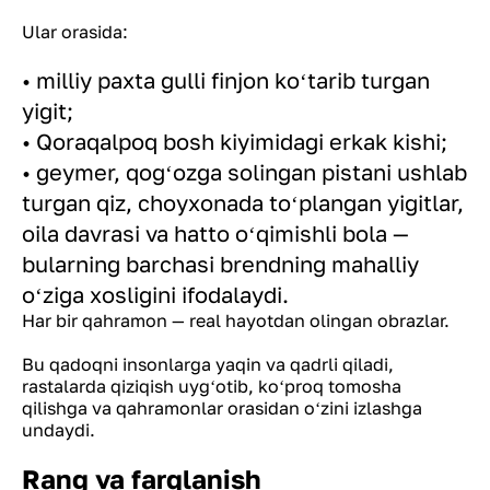
Ular orasida:
• milliy paxta gulli finjon koʻtarib turgan
yigit;
• Qoraqalpoq bosh kiyimidagi erkak kishi;
• geymer, qogʻozga solingan pistani ushlab
turgan qiz, choyxonada toʻplangan yigitlar,
oila davrasi va hatto oʻqimishli bola —
bularning barchasi brendning mahalliy
oʻziga xosligini ifodalaydi.
Har bir qahramon — real hayotdan olingan obrazlar.
Bu qadoqni insonlarga yaqin va qadrli qiladi,
rastalarda qiziqish uygʻotib, koʻproq tomosha
qilishga va qahramonlar orasidan oʻzini izlashga
undaydi.
Rang va farqlanish