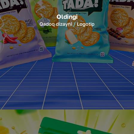
Oldingi
Qadoq dizayni
Logotip