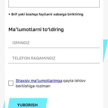
+ Brif yoki boshqa fayllarni xabarga biriktiring
Ma’lumotlarni to‘ldiring
Shaxsiy ma’lumotlarimga
qayta ishlov
berilishiga roziman
YUBORISH