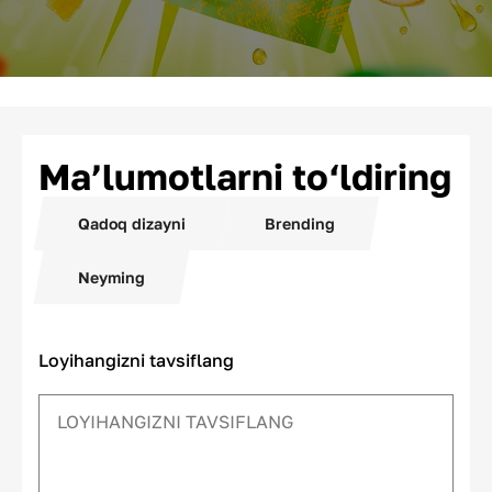
Ma’lumotlarni to‘ldiring
Qadoq dizayni
Brending
Neyming
Loyihangizni tavsiflang