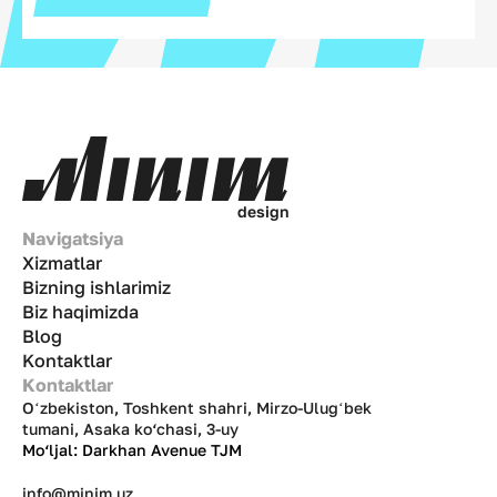
d
e
s
i
g
n
Navigatsiya
Xizmatlar
Bizning ishlarimiz
Biz haqimizda
Blog
Kontaktlar
Kontaktlar
Oʻzbekiston, Toshkent shahri, Mirzo-Ulugʻbek
tumani, Asaka ko‘chasi, 3-uy
Mo‘ljal: Darkhan Avenue TJM
info@minim.uz