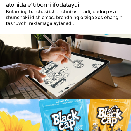
alohida eʼtiborni ifodalaydi
Bularning barchasi ishonchni oshiradi, qadoq esa
shunchaki idish emas, brendning oʻziga xos ohangini
tashuvchi reklamaga aylanadi.