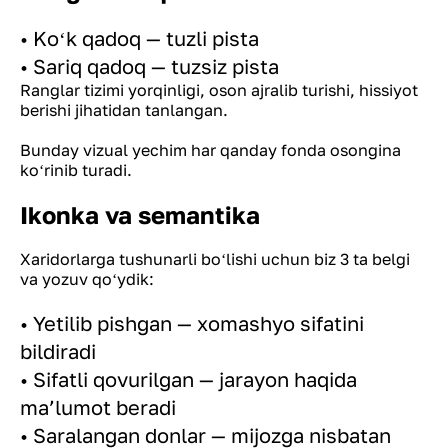
• Koʻk qadoq — tuzli pista
• Sariq qadoq — tuzsiz pista
Ranglar tizimi yorqinligi, oson ajralib turishi, hissiyot
berishi jihatidan tanlangan.
Bunday vizual yechim har qanday fonda osongina
koʻrinib turadi.
Ikonka va semantika
Xaridorlarga tushunarli boʻlishi uchun biz 3 ta belgi
va yozuv qoʻydik:
• Yetilib pishgan — xomashyo sifatini
bildiradi
• Sifatli qovurilgan — jarayon haqida
maʼlumot beradi
• Saralangan donlar — mijozga nisbatan