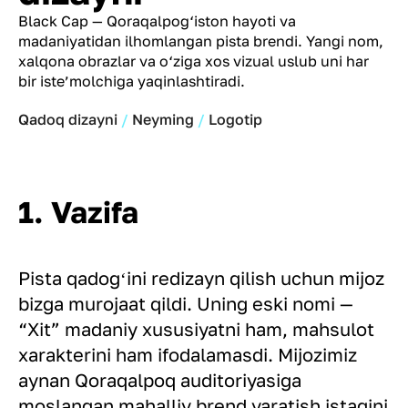
Black Cap — Qoraqalpog‘iston hayoti va
madaniyatidan ilhomlangan pista brendi. Yangi nom,
xalqona obrazlar va o‘ziga xos vizual uslub uni har
bir
iste’molchiga
yaqinlashtiradi.
Qadoq dizayni
Neyming
Logotip
1. Vazifa
Pista qadogʻini redizayn qilish uchun mijoz
bizga murojaat qildi. Uning eski nomi —
“Xit” madaniy xususiyatni ham, mahsulot
xarakterini ham ifodalamasdi. Mijozimiz
aynan Qoraqalpoq auditoriyasiga
moslangan mahalliy brend yaratish istagini