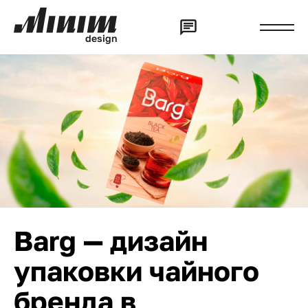
d
e
s
i
g
n
Barg — дизайн
упаковки чайного
бренда в