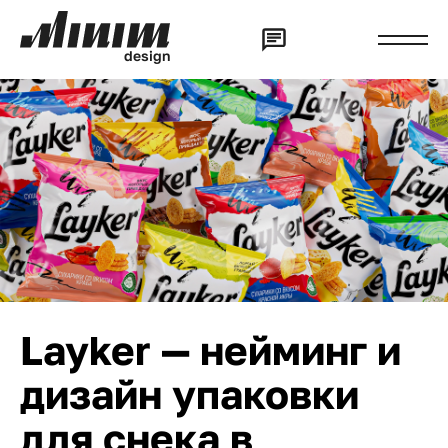
d
e
s
i
g
n
Layker — нейминг и
дизайн упаковки
для снека в