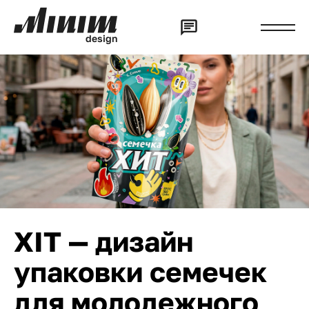
d
e
s
i
g
n
XIT — дизайн
упаковки семечек
для молодежного