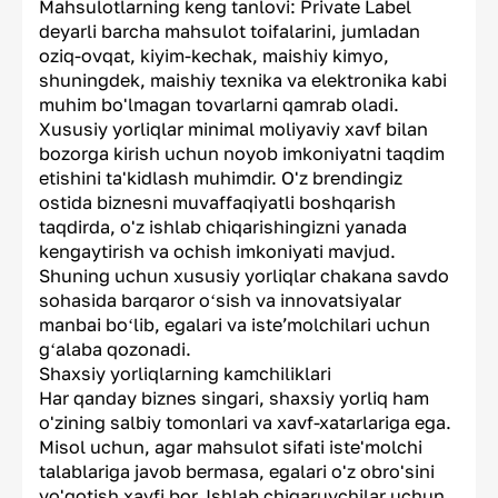
Mahsulotlarning keng tanlovi: Private Label
deyarli barcha mahsulot toifalarini, jumladan
oziq-ovqat, kiyim-kechak, maishiy kimyo,
shuningdek, maishiy texnika va elektronika kabi
muhim bo'lmagan tovarlarni qamrab oladi.
Xususiy yorliqlar minimal moliyaviy xavf bilan
bozorga kirish uchun noyob imkoniyatni taqdim
etishini ta'kidlash muhimdir. O'z brendingiz
ostida biznesni muvaffaqiyatli boshqarish
taqdirda, o'z ishlab chiqarishingizni yanada
kengaytirish va ochish imkoniyati mavjud.
Shuning uchun xususiy yorliqlar chakana savdo
sohasida barqaror oʻsish va innovatsiyalar
manbai boʻlib, egalari va isteʼmolchilari uchun
gʻalaba qozonadi.
Shaxsiy yorliqlarning kamchiliklari
Har qanday biznes singari, shaxsiy yorliq ham
o'zining salbiy tomonlari va xavf-xatarlariga ega.
Misol uchun, agar mahsulot sifati iste'molchi
talablariga javob bermasa, egalari o'z obro'sini
yo'qotish xavfi bor. Ishlab chiqaruvchilar uchun