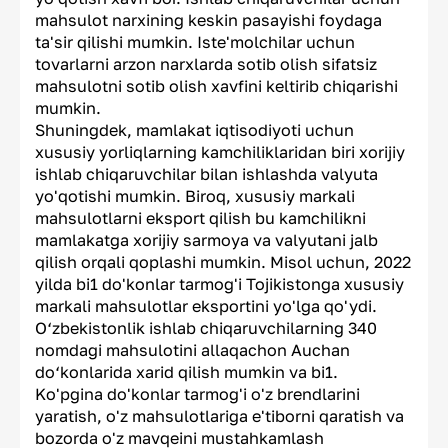
mahsulot narxining keskin pasayishi foydaga
ta'sir qilishi mumkin. Iste'molchilar uchun
tovarlarni arzon narxlarda sotib olish sifatsiz
mahsulotni sotib olish xavfini keltirib chiqarishi
mumkin.
Shuningdek, mamlakat iqtisodiyoti uchun
xususiy yorliqlarning kamchiliklaridan biri xorijiy
ishlab chiqaruvchilar bilan ishlashda valyuta
yo'qotishi mumkin. Biroq, xususiy markali
mahsulotlarni eksport qilish bu kamchilikni
mamlakatga xorijiy sarmoya va valyutani jalb
qilish orqali qoplashi mumkin. Misol uchun, 2022
yilda bi1 do'konlar tarmog'i Tojikistonga xususiy
markali mahsulotlar eksportini yo'lga qo'ydi.
O‘zbekistonlik ishlab chiqaruvchilarning 340
nomdagi mahsulotini allaqachon Auchan
do‘konlarida xarid qilish mumkin va bi1.
Ko'pgina do'konlar tarmog'i o'z brendlarini
yaratish, o'z mahsulotlariga e'tiborni qaratish va
bozorda o'z mavqeini mustahkamlash