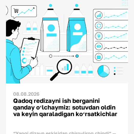
08.08.2026
Qadoq redizayni ish berganini
qanday oʻlchaymiz: sotuvdan oldin
va keyin qaraladigan koʻrsatkichlar
“Yangi dizayn eskisidan chiroyliroq chiqdi” —