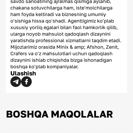
savdo sanoatining ajralmas qismiga aylanib,
chakana sotuvchilarga ham, iste'molchilarga
ham foyda keltiradi va biznesning umumiy
o'sishiga hissa qo'shadi. Agentligimiz ko'plab
xususiy yorliq egalari bilan faol hamkorlik qilib,
ularga noyob mahsulot qadoqlash dizaynini
yaratishda professional xizmatlarni taqdim etadi.
Mijozlarimiz orasida Minix & amp; Afshon, Zenit,
Crafers va o'z mahsulotlari uchun qadoqlash
dizaynini ishlab chiqishda bizga ishonadigan
boshqa ko'plab kompaniyalar.
Ulashish
BOSHQA MAQOLALAR