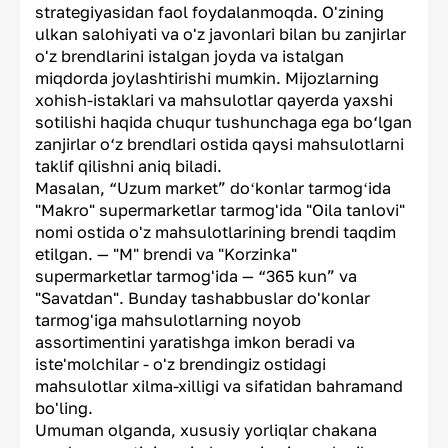
strategiyasidan faol foydalanmoqda. O'zining
ulkan salohiyati va o'z javonlari bilan bu zanjirlar
o'z brendlarini istalgan joyda va istalgan
miqdorda joylashtirishi mumkin. Mijozlarning
xohish-istaklari va mahsulotlar qayerda yaxshi
sotilishi haqida chuqur tushunchaga ega bo‘lgan
zanjirlar o‘z brendlari ostida qaysi mahsulotlarni
taklif qilishni aniq biladi.
Masalan, “Uzum market” doʻkonlar tarmogʻida
"Makro" supermarketlar tarmog'ida "Oila tanlovi"
nomi ostida o'z mahsulotlarining brendi taqdim
etilgan. — "M" brendi va "Korzinka"
supermarketlar tarmog'ida — “365 kun” va
"Savatdan". Bunday tashabbuslar do'konlar
tarmog'iga mahsulotlarning noyob
assortimentini yaratishga imkon beradi va
iste'molchilar - o'z brendingiz ostidagi
mahsulotlar xilma-xilligi va sifatidan bahramand
bo'ling.
Umuman olganda, xususiy yorliqlar chakana