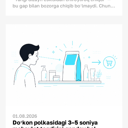
bu gap bilan bozorga chiqib boʻlmaydi. Chunki
redizaynning rahbariyatdagi uch-toʻrt kishiga
yoqishi, savdo oʻsadi degani emas.
Shu sababli qadoq dizaynidagi xato biznesga
qimmatga tushadi. Qadoq oʻzgarishi yoqmasa
ertasiga oʻchirib tashlanadigan reklama testi
emas, balki ishlab chiqarish, ombor, brend imiji
va logistikaga ham taʼsir qiladigan muhim
omildir.
Bu ish qanchalik xatarli ekanini Uilyam
Karuzoning (Ehrenberg-Bass instituti)
tadqiqoti koʻrsatadi. Olim 25 ta segmentdagi
744 ta brendning 1336 ta redizaynini tahlil
qilgan. Tadqiqotdagi har oʻnta redizayndan
toʻqqiztasi savdoda sezilarli oʻsish
bermaganini aniqlangan va qizigʻi, aksariyat
01.08.2026
yangi dizaynlar eskisiga oʻrtacha 47 foizgina
Doʻkon polkasidagi 3–5 soniya
oʻxshash boʻlgan. Bundan koʻpchilik brendlar