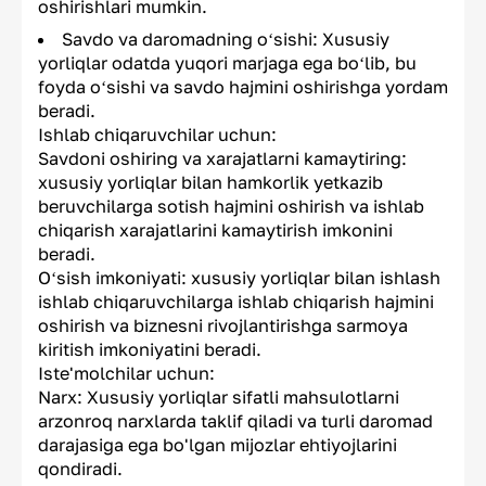
oshirishlari mumkin.
Savdo va daromadning oʻsishi: Xususiy
yorliqlar odatda yuqori marjaga ega boʻlib, bu
foyda oʻsishi va savdo hajmini oshirishga yordam
beradi.
Ishlab chiqaruvchilar uchun:
Savdoni oshiring va xarajatlarni kamaytiring:
xususiy yorliqlar bilan hamkorlik yetkazib
beruvchilarga sotish hajmini oshirish va ishlab
chiqarish xarajatlarini kamaytirish imkonini
beradi.
Oʻsish imkoniyati: xususiy yorliqlar bilan ishlash
ishlab chiqaruvchilarga ishlab chiqarish hajmini
oshirish va biznesni rivojlantirishga sarmoya
kiritish imkoniyatini beradi.
Iste'molchilar uchun:
Narx: Xususiy yorliqlar sifatli mahsulotlarni
arzonroq narxlarda taklif qiladi va turli daromad
darajasiga ega bo'lgan mijozlar ehtiyojlarini
qondiradi.