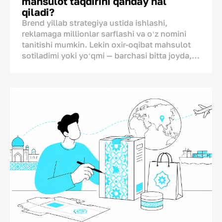
mahsulot taqdirini qanday hal
qadoqni kerak boʻlganidan ortiq oʻzgartirib
qiladi?
yuborgan degan xulosaga kelish mumkin.
Brend yillab strategiya ustida ishlashi,
reklamaga millionlar sarflashi va oʻz nomini
Shuning uchun kompaniyada “oldin” va
tanitishi mumkin. Lekin oxir-oqibat mahsulot
“keyin” holatini oʻlchaydigan koʻrsatkichlar
sotiladimi yoki yoʻqmi — barchasi bitta joyda,
boʻlishi shart. Agar boʻlmasa, byudjet bekorga
doʻkon polkasida hal boʻladi. Chunki brend va
ketib, savdo hajmi tushib ketadi.
xaridor oʻrtasidagi oxirgi muloqot televizorda
yoki ijtimoiy tarmoqlarda emas, aynan shu
yerda boʻlib oʻtadi. Bu muloqot uchun esa
brendda atigi bir necha soniya vaqt bor, xolos.