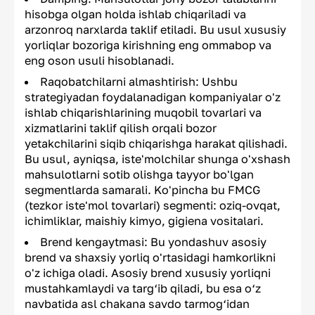
hisobga olgan holda ishlab chiqariladi va
arzonroq narxlarda taklif etiladi. Bu usul xususiy
yorliqlar bozoriga kirishning eng ommabop va
eng oson usuli hisoblanadi.
Raqobatchilarni almashtirish: Ushbu
strategiyadan foydalanadigan kompaniyalar o'z
ishlab chiqarishlarining muqobil tovarlari va
xizmatlarini taklif qilish orqali bozor
yetakchilarini siqib chiqarishga harakat qilishadi.
Bu usul, ayniqsa, iste'molchilar shunga o'xshash
mahsulotlarni sotib olishga tayyor bo'lgan
segmentlarda samarali. Ko'pincha bu FMCG
(tezkor iste'mol tovarlari) segmenti: oziq-ovqat,
ichimliklar, maishiy kimyo, gigiena vositalari.
Brend kengaytmasi: Bu yondashuv asosiy
brend va shaxsiy yorliq o'rtasidagi hamkorlikni
o'z ichiga oladi. Asosiy brend xususiy yorliqni
mustahkamlaydi va targ‘ib qiladi, bu esa o‘z
navbatida asl chakana savdo tarmog‘idan