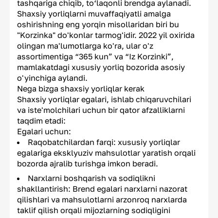
tashqariga chiqib, to‘laqonli brendga aylanadi.
Shaxsiy yorliqlarni muvaffaqiyatli amalga
oshirishning eng yorqin misollaridan biri bu
"Korzinka" do'konlar tarmog'idir. 2022 yil oxirida
olingan ma'lumotlarga ko'ra, ular o'z
assortimentiga “365 kun” va “Iz Korzinki”,
mamlakatdagi xususiy yorliq bozorida asosiy
o'yinchiga aylandi.
Nega bizga shaxsiy yorliqlar kerak
Shaxsiy yorliqlar egalari, ishlab chiqaruvchilari
va iste'molchilari uchun bir qator afzalliklarni
taqdim etadi:
Egalari uchun:
Raqobatchilardan farqi: xususiy yorliqlar
egalariga eksklyuziv mahsulotlar yaratish orqali
bozorda ajralib turishga imkon beradi.
Narxlarni boshqarish va sodiqlikni
shakllantirish: Brend egalari narxlarni nazorat
qilishlari va mahsulotlarni arzonroq narxlarda
taklif qilish orqali mijozlarning sodiqligini