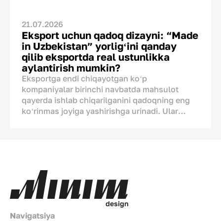
21.07.2026
Eksport uchun qadoq dizayni: “Made
in Uzbekistan” yorligʻini qanday
qilib eksportda real ustunlikka
aylantirish mumkin?
Eksportga endi chiqayotgan koʻp
kompaniyalar birinchi navbatda mahsulot
qayerda ishlab chiqarilganini qadoqning eng
koʻrinmas joyiga yashirishga urinadi. Ular
“Made in Uzbekistan” degan yozuv chet ellik
xaridorni choʻchitadi deb oʻylashadi. Xavotir
oʻrinli, lekin tadqiqotlar buni tasdiqlamaydi.
Chunki mahsulotning qayerdan kelib chiqqani
yashirish kerak boʻlgan avtomatik “minus”
emas, balki boshqa davlatdagi raqobatchilar
ishlata olmaydigan noyob brend aktivlaridan
biridir. Axir xitoylik ham, turk ham oʻz
d
e
s
i
g
n
mahsulotiga “Made in Uzbekistan” deb yoza
Navigatsiya
olmaydi. Shuning uchun gap yorliqni