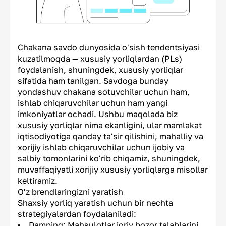
Chakana savdo dunyosida o'sish tendentsiyasi
kuzatilmoqda — xususiy yorliqlardan (PLs)
foydalanish, shuningdek, xususiy yorliqlar
sifatida ham tanilgan. Savdoga bunday
yondashuv chakana sotuvchilar uchun ham,
ishlab chiqaruvchilar uchun ham yangi
imkoniyatlar ochadi. Ushbu maqolada biz
xususiy yorliqlar nima ekanligini, ular mamlakat
iqtisodiyotiga qanday ta'sir qilishini, mahalliy va
xorijiy ishlab chiqaruvchilar uchun ijobiy va
salbiy tomonlarini ko'rib chiqamiz, shuningdek,
muvaffaqiyatli xorijiy xususiy yorliqlarga misollar
keltiramiz.
O'z brendlaringizni yaratish
Shaxsiy yorliq yaratish uchun bir nechta
strategiyalardan foydalaniladi:
Damping: Mahsulotlar joriy bozor talablarini