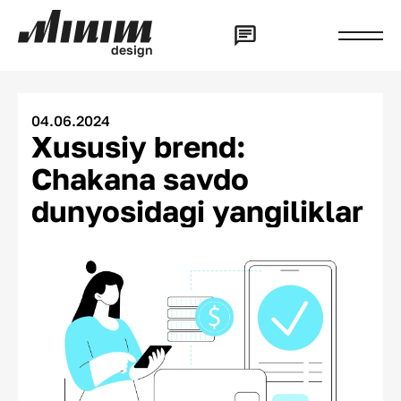
d
e
s
i
g
n
04.06.2024
Xususiy brend:
Chakana savdo
dunyosidagi yangiliklar