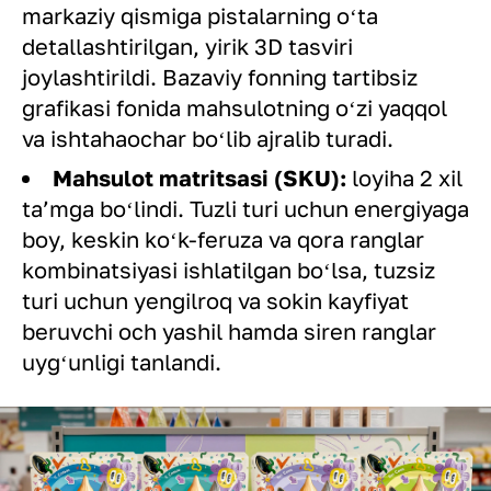
markaziy qismiga pistalarning oʻta
detallashtirilgan, yirik 3D tasviri
joylashtirildi. Bazaviy fonning tartibsiz
grafikasi fonida mahsulotning oʻzi yaqqol
va ishtahaochar boʻlib ajralib turadi.
Mahsulot matritsasi (SKU):
loyiha 2 xil
taʼmga boʻlindi. Tuzli turi uchun energiyaga
boy, keskin koʻk-feruza va qora ranglar
kombinatsiyasi ishlatilgan boʻlsa, tuzsiz
turi uchun yengilroq va sokin kayfiyat
beruvchi och yashil hamda siren ranglar
uygʻunligi tanlandi.