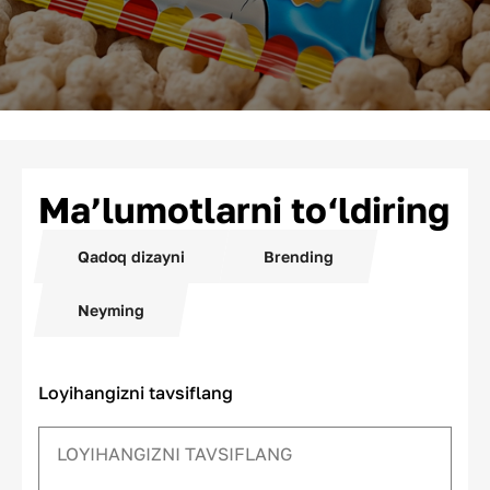
Ma’lumotlarni to‘ldiring
Qadoq dizayni
Brending
Neyming
Loyihangizni tavsiflang