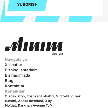
YUBORISH
d
e
s
i
g
n
Navigatsiya
Xizmatlar
Bizning ishlarimiz
Biz haqimizda
Blog
Kontaktlar
Kontaktlar
Oʻzbekiston, Toshkent shahri, Mirzo-Ulugʻbek
tumani, Asaka ko‘chasi, 3-uy
Mo‘ljal: Darkhan Avenue TJM