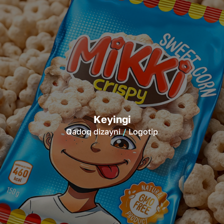
Keyingi
Qadoq dizayni
Logotip