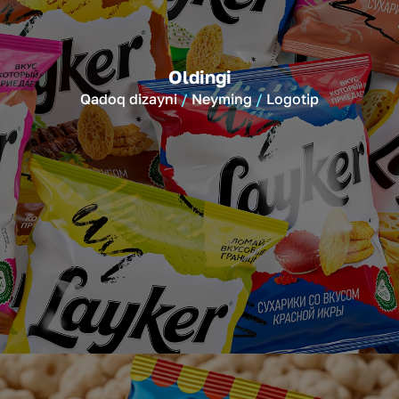
Oldingi
Qadoq dizayni
Neyming
Logotip