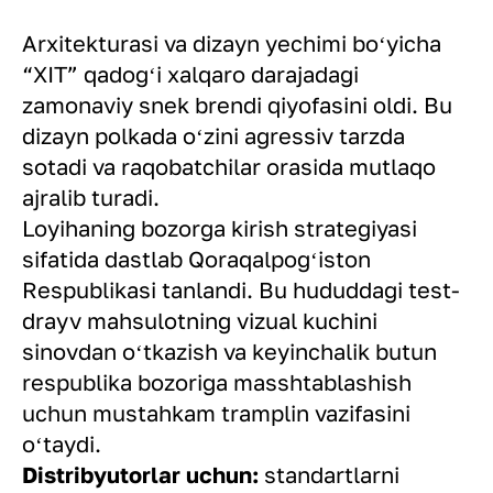
Arxitekturasi va dizayn yechimi boʻyicha
“XIT” qadogʻi xalqaro darajadagi
zamonaviy snek brendi qiyofasini oldi. Bu
dizayn polkada oʻzini agressiv tarzda
sotadi va raqobatchilar orasida mutlaqo
ajralib turadi.
Loyihaning bozorga kirish strategiyasi
sifatida dastlab Qoraqalpogʻiston
Respublikasi tanlandi. Bu hududdagi test-
drayv mahsulotning vizual kuchini
sinovdan oʻtkazish va keyinchalik butun
respublika bozoriga masshtablashish
uchun mustahkam tramplin vazifasini
oʻtaydi.
Distribyutorlar uchun:
standartlarni