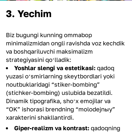
3. Yechim
Biz bugungi kunning ommabop
minimalizmidan ongli ravishda voz kechdik
va boshqariluvchi maksimalizm
strategiyasini qoʻlladik:
Yoshlar slengi va estetikasi:
qadoq
yuzasi oʻsmirlarning skeytbordlari yoki
noutbuklaridagi “stiker-bombing”
(stichker-bombing) uslubida bezatildi.
Dinamik tipografika, shoʻx emojilar va
“OK” ishorasi brendning “molodejnыy”
xarakterini shakllantirdi.
Giper-realizm va kontrast:
qadoqning