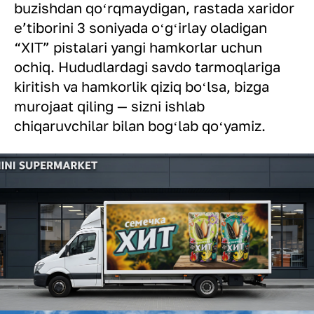
buzishdan qoʻrqmaydigan, rastada xaridor
eʼtiborini 3 soniyada oʻgʻirlay oladigan
“XIT” pistalari yangi hamkorlar uchun
ochiq. Hududlardagi savdo tarmoqlariga
kiritish va hamkorlik qiziq boʻlsa, bizga
murojaat qiling — sizni ishlab
chiqaruvchilar bilan bogʻlab qoʻyamiz.