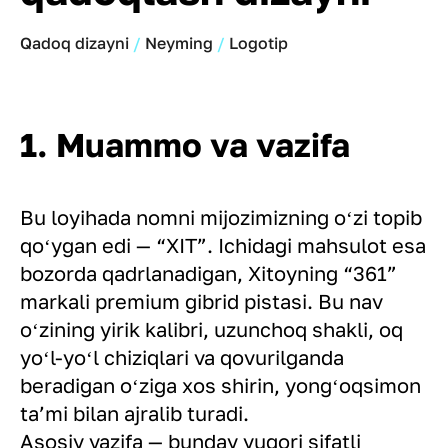
Qadoq dizayni
Neyming
Logotip
1. Muammo va vazifa
Bu loyihada nomni mijozimizning oʻzi topib
qoʻygan edi — “XIT”. Ichidagi mahsulot esa
bozorda qadrlanadigan, Xitoyning “361”
markali premium gibrid pistasi. Bu nav
oʻzining yirik kalibri, uzunchoq shakli, oq
yoʻl-yoʻl chiziqlari va qovurilganda
beradigan oʻziga xos shirin, yongʻoqsimon
taʼmi bilan ajralib turadi.
Asosiy vazifa — bunday yuqori sifatli