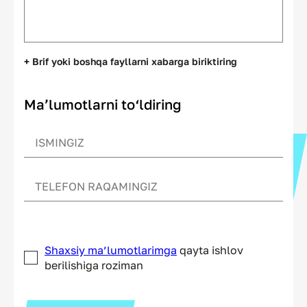
+ Brif yoki boshqa fayllarni xabarga biriktiring
Ma’lumotlarni to‘ldiring
Shaxsiy ma’lumotlarimga
qayta ishlov
berilishiga roziman