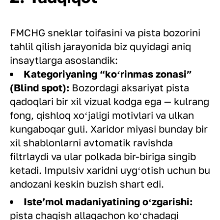
FMCHG sneklar toifasini va pista bozorini
tahlil qilish jarayonida biz quyidagi aniq
insaytlarga asoslandik:
Kategoriyaning “koʻrinmas zonasi”
(Blind spot):
Bozordagi aksariyat pista
qadoqlari bir xil vizual kodga ega — kulrang
fong, qishloq xoʻjaligi motivlari va ulkan
kungaboqar guli. Xaridor miyasi bunday bir
xil shablonlarni avtomatik ravishda
filtrlaydi va ular polkada bir-biriga singib
ketadi. Impulsiv xaridni uygʻotish uchun bu
andozani keskin buzish shart edi.
Isteʼmol madaniyatining oʻzgarishi:
pista chaqish allaqachon koʻchadagi