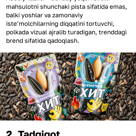
mahsulotni shunchaki pista sifatida emas,
balki yoshlar va zamonaviy
isteʼmolchilarning diqqatini tortuvchi,
polkada vizual ajralib turadigan, trenddagi
brend sifatida qadoqlash.
2. Tadqiqot