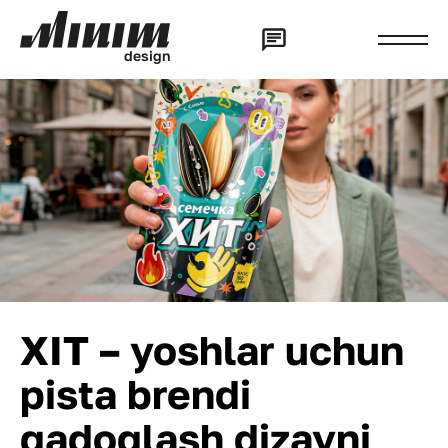
d
e
s
i
g
n
XIT – yoshlar uchun
pista brendi
qadoqlash dizayni