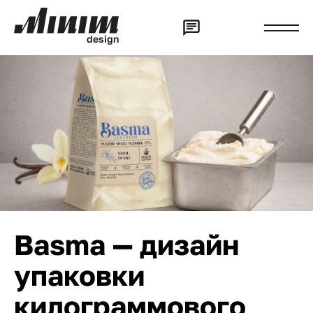
d
e
s
i
g
n
Basma — дизайн
упаковки
килограммового