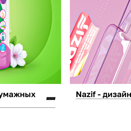
бумажных
Nazif - диза
Дизайн упаковки