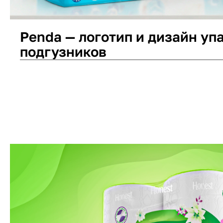
Penda — логотип и дизайн уп
подгузников
Дизайн упаковки
Нейминг
Логотип