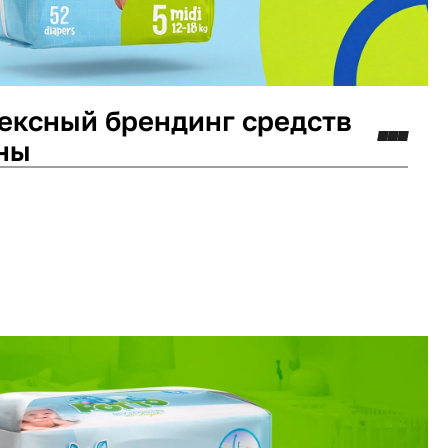
ексный брендинг средств
ны
минг
Логотип