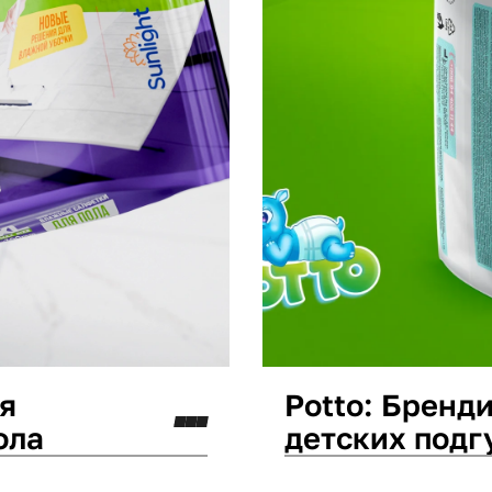
ля
Potto: Бренд
ола
детских подг