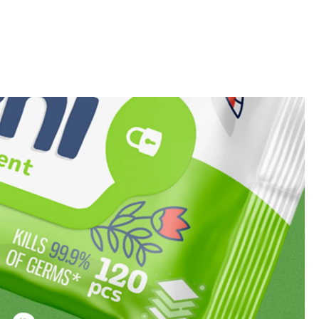
минг
Логотип