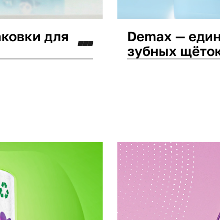
аковки для
Demax — един
зубных щёто
Дизайн упаковки