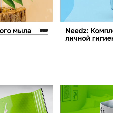
кого мыла
Needz: Компл
личной гигие
Дизайн упаковки
Ней