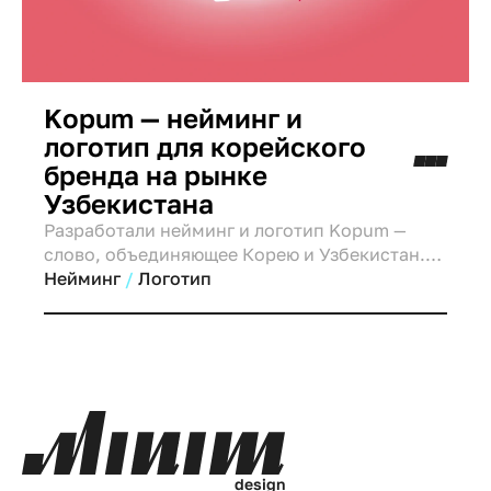
Kopum — нейминг и
логотип для корейского
бренда на рынке
Узбекистана
Разработали нейминг и логотип Kopum —
слово, объединяющее Корею и Узбекистан.
Мягкий визуал, чистота и улыбка в каждом
Нейминг
Логотип
элементе бренда.
d
e
s
i
g
n