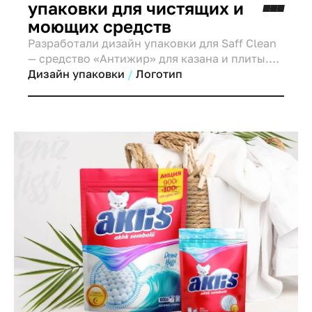
упаковки для чистящих и
моющих средств
Разработали дизайн упаковки для Saff Clean
— средство «Антижир» для казана и плиты.
Чистота, контраст и простота коммуникации
Дизайн упаковки
Логотип
с покупателем.