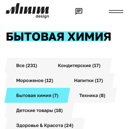
d
e
s
i
g
n
БЫТОВАЯ ХИМИЯ
Все (231)
Кондитерские (17)
Мороженое (12)
Напитки (17)
Бытовая химия (7)
Техника (8)
Детские товары (18)
Здоровье & Красота (24)