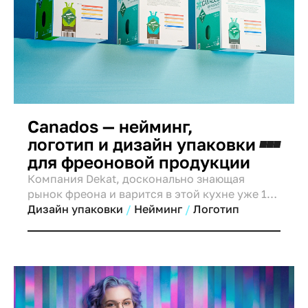
Canados — нейминг,
логотип и дизайн упаковки
для фреоновой продукции
Компания Dekat, досконально знающая
рынок фреона и варится в этой кухне уже 12
лет, сделала серьезный шаг в своем развитии.
Дизайн упаковки
Нейминг
Логотип
Вместо того чтобы ограничиваться простым
импортом продукции, они решили создать
собственную торговую марку (СТМ). Их
основная целевая аудитория — мастера.
Перед агентством MINIM стояла задача
успешно вывести этот новый бренд на рынок