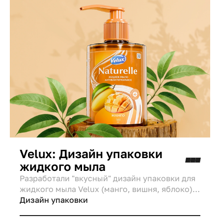
Velux: Дизайн упаковки
жидкого мыла
Разработали "вкусный" дизайн упаковки для
жидкого мыла Velux (манго, вишня, яблоко).
Концепция "Визуальная гастрономия"
Дизайн упаковки
использует реалистичные изображения