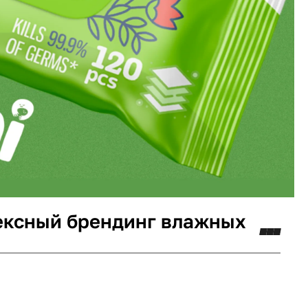
ексный брендинг влажных
минг
Логотип