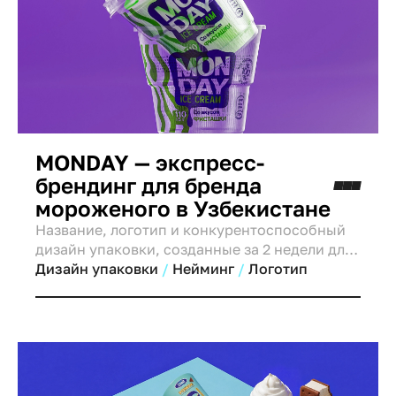
MONDAY — экспресс-
брендинг для бренда
мороженого в Узбекистане
Название, логотип и конкурентоспособный
дизайн упаковки, созданные за 2 недели для
MVP-продукта.
Дизайн упаковки
Нейминг
Логотип