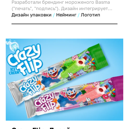
Разработали брендинг мороженого Basma
("печать", "подпись"). Дизайн интегрирует
восточные традиции, использует эстетичную
Дизайн упаковки
Нейминг
Логотип
типографику и аппетитные 3D-модели
мороженого для выделения среди
конкурентов.