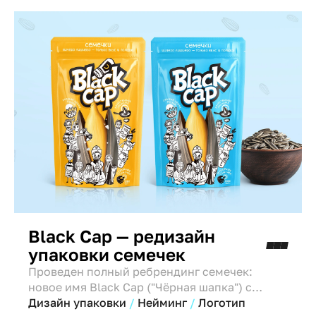
продукту былую славу.
Black Cap — редизайн
упаковки семечек
Проведен полный ребрендинг семечек:
новое имя Black Cap ("Чёрная шапка") с
культурным кодом Каракалпакстана. Дизайн
Дизайн упаковки
Нейминг
Логотип