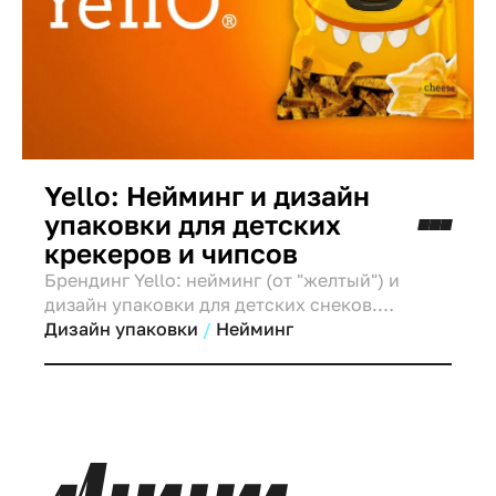
Yello: Нейминг и дизайн
упаковки для детских
крекеров и чипсов
Брендинг Yello: нейминг (от "желтый") и
дизайн упаковки для детских снеков.
Создали персонажей для "подкупа" детей и
Дизайн упаковки
Нейминг
помощи родителям.