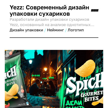
Yezz: Современный дизайн
упаковки сухариков
Разработали дизайн упаковки сухариков
Yezz, основанный на анализе однотипных
конкурентов. Использованы молодежные
Дизайн упаковки
Нейминг
Логотип
иллюстрации, отражающие разные ситуации
потребления: игры, кино, путешествия.