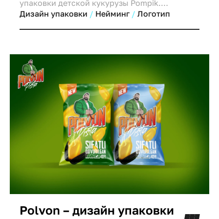
упаковки детской кукурузы Pompik.
Репозиционирование для успешного выхода
Дизайн упаковки
Нейминг
Логотип
на рынки России и Таджикистана,
привлечение молодой аудитории.
Polvon – дизайн упаковки