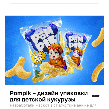
с серией иллюстрированных персонажей
(социальный ритуал) и яркой цветовой
дифференциацией (желтый/синий) для
завоевания локального рынка.
Pompik – дизайн упаковки
для детской кукурузы
Разработали маскот в стилистике аниме для