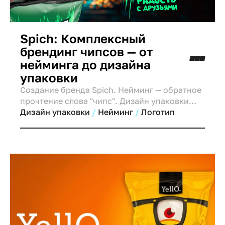
Spich: Комплексный
брендинг чипсов — от
нейминга до дизайна
упаковки
Создание бренда Spich. Нейминг — обратное
прочтение слова "чипс". Дизайн упаковки
использует звуковые волны, символизируя
Дизайн упаковки
Нейминг
Логотип
общение и переворот во вкусе.