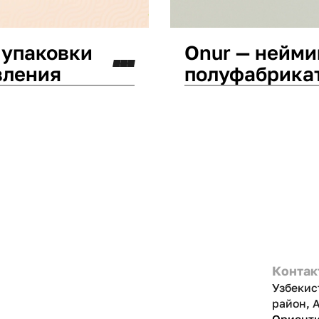
 упаковки
Onur — нейми
вления
полуфабрика
Дизайн упаковки
Ней
Контак
Узбекис
район, 