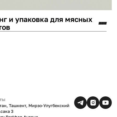
нг и упаковка для мясных
тов
минг
Логотип
ты
тан, Ташкент, Мирзо-Улугбекский
Асака 3