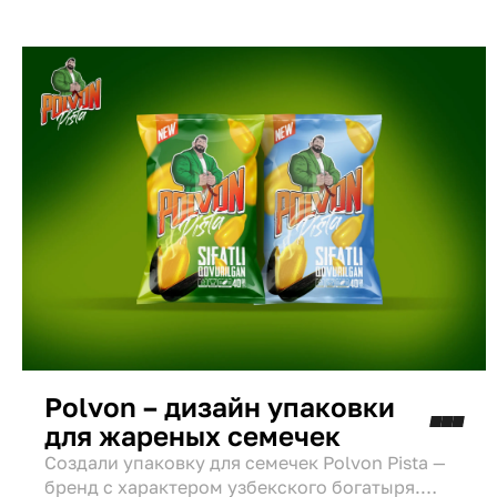
Polvon – дизайн упаковки
для жареных семечек
Создали упаковку для семечек Polvon Pista —
бренд с характером узбекского богатыря.