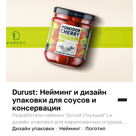
Durust: Нейминг и дизайн
упаковки для соусов и
консервации
Разработали нейминг Durust ("лучший") и
дизайн упаковки для маринованных огурцов,
помидоров и томатных соусов. Айдентика
Дизайн упаковки
Нейминг
Логотип
отражает надежность и соблюдение