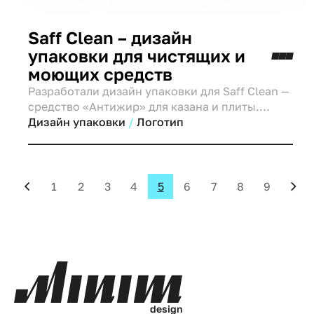
Saff Clean – дизайн
упаковки для чистящих и
моющих средств
Разработали дизайн упаковки для Saff Clean —
средство «Антижир» для казана и плиты.
Чистота, контраст и простота коммуникации с
Дизайн упаковки
Логотип
покупателем.
1
2
3
4
5
6
7
8
9
d
e
s
i
g
n