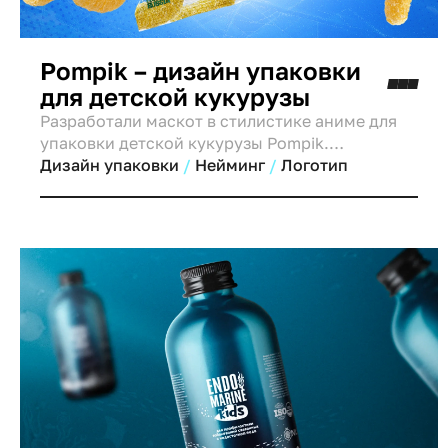
Pompik – дизайн упаковки
для детской кукурузы
Разработали маскот в стилистике аниме для
упаковки детской кукурузы Pompik.
Репозиционирование для успешного выхода
Дизайн упаковки
Нейминг
Логотип
на рынки России и Таджикистана,
привлечение молодой аудитории.