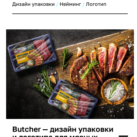
Этничный стиль, яркий дизайн и сильная
Дизайн упаковки
Нейминг
Логотип
визуальная айдентика.
Butcher — дизайн упаковки
и логотипа для мясных