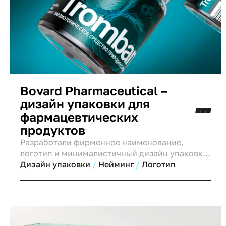
Bovard Pharmaceutical –
дизайн упаковки для
фармацевтических
продуктов
Разработали фирменное наименование,
логотип и минималистичный дизайн упаковки
для Bovard Pharmaceutical — бренда,
Дизайн упаковки
Нейминг
Логотип
основанного на доверии и инновациях.