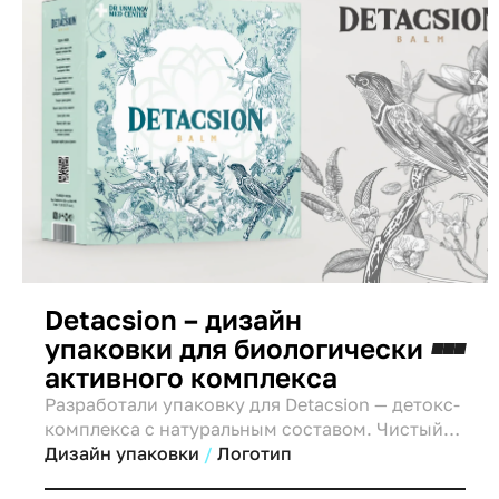
Detacsion – дизайн
упаковки для биологически
активного комплекса
Разработали упаковку для Detacsion — детокс-
комплекса с натуральным составом. Чистый
дизайн, природные акценты и визуальный
Дизайн упаковки
Логотип
образ обновления.