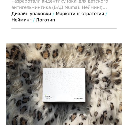
Разработали айдентику Rikki для детского
антигельминтика (БАД Numa). Нейминг,
отсылающий к мангусту Рикки-Тики-Тави,
Дизайн упаковки
Маркетинг стратегия
символизирует защиту от "вредителей".
Нейминг
Логотип