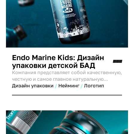
Endo Marine Kids: Дизайн
упаковки детской БАД
Компания представляет собой качественную,
честную и самое главное натуральную
пищевую добавку, приготовленную на основе
Дизайн упаковки
Нейминг
Логотип
современных инновационных технологий
без химико-технической обработки.
Специально разработанный мульти комплекс
для насыщения детского организма
натуральными витаминами,
микроэлементами и биологически
активными веществами, необходимыми для