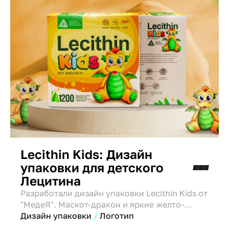
Lecithin Kids: Дизайн
упаковки для детского
Лецитина
Разработали дизайн упаковки Lecithin Kids от
"МедеЯ". Маскот-дракон и яркие желто-
зеленые цвета выделяют продукт. Дизайн
Дизайн упаковки
Логотип
одобрен фокус-группами мам и детей.