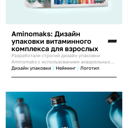
Aminomaks: Дизайн
упаковки витаминного
комплекса для взрослых
Разработали строгий дизайн упаковки
Aminomaks с использованием акварельных
оттенков и градиентов. Стиль адаптирован
Дизайн упаковки
Нейминг
Логотип
для взрослой аудитории, основан на
нейромаркетинговых исследованиях
(снижение тревоги, быстрая заметность).