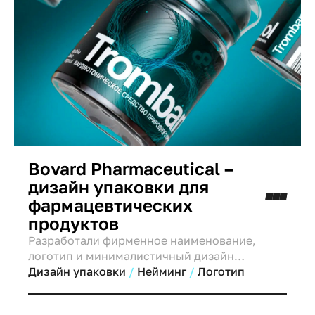
нормального функционирования.
Bovard Pharmaceutical –
дизайн упаковки для
фармацевтических
продуктов
Разработали фирменное наименование,
логотип и минималистичный дизайн
упаковки для Bovard Pharmaceutical —
Дизайн упаковки
Нейминг
Логотип
бренда, основанного на доверии и
инновациях.