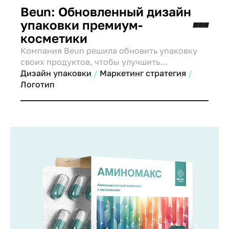
Beun: Обновленный дизайн
упаковки премиум-
косметики
Компания Beun решила обновить упаковку
своих продуктов, чтобы улучшить
восприятие бренда и повысить узнаваемость
Дизайн упаковки
Маркетинг стратегия
на рынке. Старый дизайн не полностью
Логотип
отражал ценности бренда и не позволял
потребителям сразу определить, что перед
ними косметический продукт премиум-
класса.