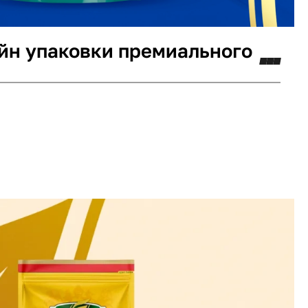
йн упаковки премиального
отип