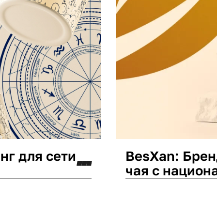
нг для сети
BesXan: Брен
чая с национ
Дизайн упаковки
Ней