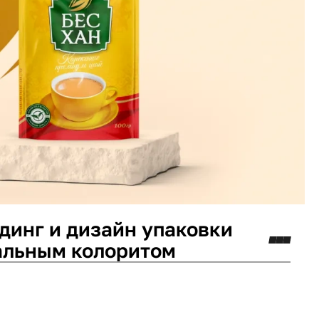
динг и дизайн упаковки
альным колоритом
минг
Логотип