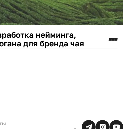
азработка нейминга,
логана для бренда чая
минг
Логотип
ты