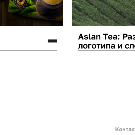
Aslan Tea: Р
логотипа и с
Дизайн упаковки
Ней
Контак