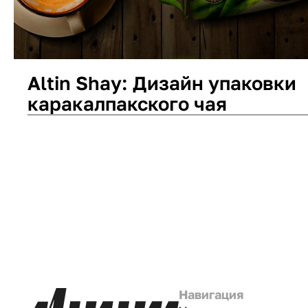
Altin Shay: Дизайн упаковки
каракалпакского чая
Дизайн упаковки
Нейминг
Логотип
Навигация