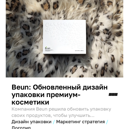
Beun: Обновленный дизайн
упаковки премиум-
косметики
Компания Beun решила обновить упаковку
своих продуктов, чтобы улучшить
восприятие бренда и повысить узнаваемость
Дизайн упаковки
Маркетинг стратегия
на рынке. Старый дизайн не полностью
Логотип