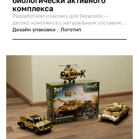
биологически активного
комплекса
Разработали упаковку для Detacsion —
детокс-комплекса с натуральным составом.
Чистый дизайн, природные акценты и
Дизайн упаковки
Логотип
визуальный образ обновления.