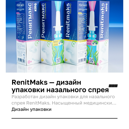
RenitMaks — дизайн
упаковки назального спрея
Разработан дизайн упаковки для назального
спрея RenitMaks. Насыщенный медицинский
синий цвет, листья эвкалипта (природное
Дизайн упаковки
действие) и вертикальная типографика
создают современный, профессиональный
стиль и чёткую визуальную архитектуру для