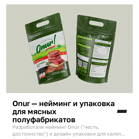
аптечной полки.
Onur — нейминг и упаковка
для мясных
полуфабрикатов
Разработали нейминг Onur ("честь,
достоинство") и дизайн упаковки для халяль-