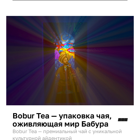
партнера, бренда Zenit, мы разработали
дизайн упаковки весового мороженого,
превратив народное название в сильный
бренд. Ранее мы уже разрабатывали
упаковку для других линеек Zenit (
Посмотреть кейс здесь ).
Bobur Tea — упаковка чая,
оживляющая мир Бабура
Bobur Tea — премиальный чай с уникальной
культурной айдентикой