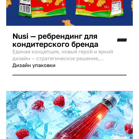
Nusi — ребрендинг для
кондитерского бренда
Единая концепция, новый герой и яркий
дизайн — стратегическое решение,
направленное на увеличение продаж.
Дизайн упаковки