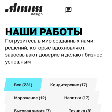
d
e
s
i
g
n
НАШИ РАБОТЫ
Погрузитесь в мир созданных нами
решений, которые вдохновляют,
завоевывают доверие и делают бизнес
успешным
Все (231)
Кондитерские (17)
Мороженое (12)
Напитки (17)
Бытовая химия (7)
Техника (8)