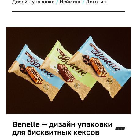
полуфабрикатов (котлеты). Прозрачная
Дизайн упаковки
Нейминг
Логотип
упаковка, рукописный логотип и четкая
маркировка "На основе шариатских норм"
завоевали доверие аудитории Узбекистана.
Benelle — дизайн упаковки
для бисквитных кексов