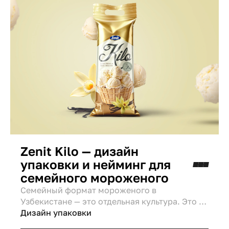
Zenit Kilo — дизайн
упаковки и нейминг для
семейного мороженого
Семейный формат мороженого в
Узбекистане — это отдельная культура. Это не
просто десерт, это стратегический запас для
Дизайн упаковки
встречи гостей. Для нашего постоянного