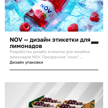
NOV — дизайн этикетки для
лимонадов
Разработан дизайн этикетки для линейки
лимонадов NOV. Прозрачное "окно"
интегрирует цвет напитка в дизайн,
Дизайн упаковки
фотореалистичный фрукт обеспечивает
мгновенное считывание вкуса, а
ботаническая графика придает премиальный
и сочный вид.